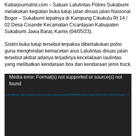
Kabarjournalist.com – Satuan Lalulintas Polres Sukabumi
melakukan kegiatan buka tutup jalan diruas jalan Nasional
Bogor – Sukabumi tepatnya di Kampung Cikukulu Rt 14 /
02 Desa Cisande Kecamatan Cicantayan Kabupaten
Sukabumi Jawa Barat, Kamis (04/05/23).
Sistim buka tutup tersebut terpaksa diberlakukan polisi
guna menghindari kemacetan arus Lalulintas diruas jalan
tersebut akibat adanya terjadinya kecelakaan laulintas
yang melibatkan kendaraan box dan kendaraan jenis truck.
Pemutar
Media error: Format(s) not supported or source(s) not
Video
found
Unduh Berkas: https://kabarjournalist.com/wp-content/uploads/2023/05/WhatsApp-Video-2023-05-04-at-20.01.01.mp4?_=1