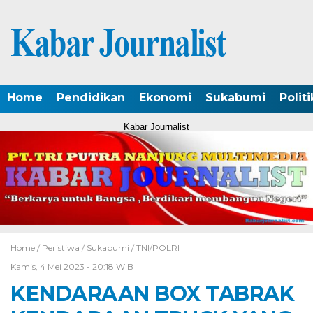
Home
Pendidikan
Ekonomi
Sukabumi
Politi
Kabar Journalist
Home /
Peristiwa
/
Sukabumi
/
TNI/POLRI
Kamis, 4 Mei 2023 - 20:18 WIB
KENDARAAN BOX TABRAK