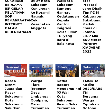
SUKABUMI
0607 Kota
Walikota
atas
BERSAMA
Sukabumi
Sukabumi
Prestasi
ISF GELAR
Kunjungan
Sambut
yang Diraih
PELATIHAN
ke Koramil
Hangat
Tim PDBI
SOP
Nagrak.
Kedatangan
Kabupaten
PEMANFAATAN
Cek
Kepala
Sukabumi.
INTERNET
Kesehatan
Kantor
Medali
DALAM
Anggota !!
Imigrasi
Emas di
KEBENCANAAN
Kelas II Non
Lomba
TPI yang
LBJP MIX
Baru di
800 Meter
Balaikota
Porprov
XIV JABAR
2022
Nasional
sosial
Sukabumi
Sukabumi
Korda
Warga
Ketua
TMMD 121
UMKM
Tiara
Bapora
Kodim
Juara dan
Regency
Mendampingi
0622/KABSI,
Pasar
Desa
PJ Wali
TNI
Sukabumi
Limbangan
Kota
Bersama
Kota
Goalpara,
Sukabumi,
Warga
Sukabumi
Gelar
Resmi Buka
Ciptakan
Salurkan
Turnamen
Turnamen
Gotong