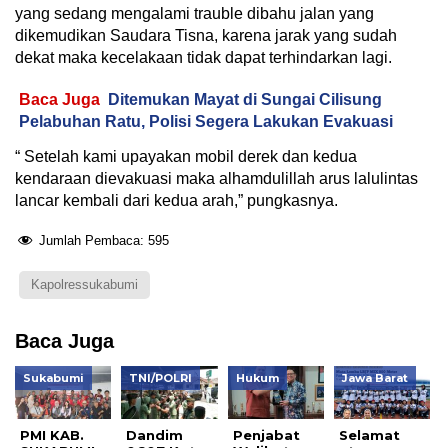
yang sedang mengalami trauble dibahu jalan yang
dikemudikan Saudara Tisna, karena jarak yang sudah
dekat maka kecelakaan tidak dapat terhindarkan lagi.
Baca Juga
Ditemukan Mayat di Sungai Cilisung
Pelabuhan Ratu, Polisi Segera Lakukan Evakuasi
“ Setelah kami upayakan mobil derek dan kedua
kendaraan dievakuasi maka alhamdulillah arus lalulintas
lancar kembali dari kedua arah,” pungkasnya.
Jumlah Pembaca:
595
Kapolressukabumi
Baca Juga
Sukabumi
TNI/POLRI
Hukum
Jawa Barat
PMI KAB.
Dandim
Penjabat
Selamat