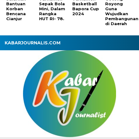
Bantuan
Sepak Bola
Basketball
Royong
Korban
Mini, Dalam
Bapora Cup
Guna
Bencana
Rangka
2024
Wujudkan
Cianjur
HUT RI- 78.
Pembangunan
di Daerah
KABARJOURNALIS.COM