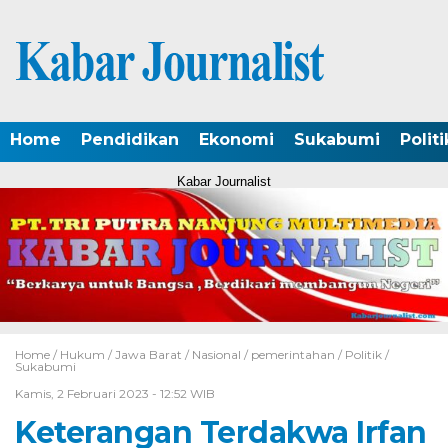
Home
Pendidikan
Ekonomi
Sukabumi
Politi
Kabar Journalist
Home /
Hukum
/
Jawa Barat
/
Nasional
/
pemerintahan
/
Politik
/
Sukabumi
Kamis, 2 Februari 2023 - 12:52 WIB
Keterangan Terdakwa Irfan