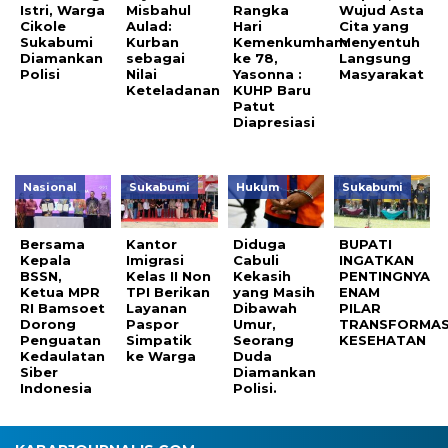
Istri, Warga
Misbahul
Rangka
Wujud Asta
Cikole
Aulad:
Hari
Cita yang
Sukabumi
Kurban
Kemenkumham
Menyentuh
Diamankan
sebagai
ke 78,
Langsung
Polisi
Nilai
Yasonna :
Masyarakat
Keteladanan
KUHP Baru
Patut
Diapresiasi
Nasional
Sukabumi
Hukum
Sukabumi
Bersama
Kantor
Diduga
BUPATI
Kepala
Imigrasi
Cabuli
INGATKAN
BSSN,
Kelas II Non
Kekasih
PENTINGNYA
Ketua MPR
TPI Berikan
yang Masih
ENAM
RI Bamsoet
Layanan
Dibawah
PILAR
Dorong
Paspor
Umur,
TRANSFORMAS
Penguatan
Simpatik
Seorang
KESEHATAN
Kedaulatan
ke Warga
Duda
Siber
Diamankan
Indonesia
Polisi.