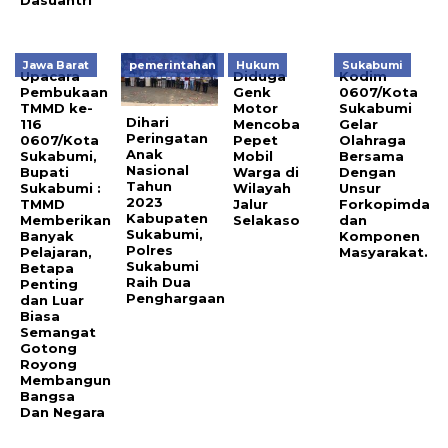
Dasuantri
Jawa Barat
pemerintahan
Hukum
Sukabumi
Upacara
Diduga
Kodim
Pembukaan
Genk
0607/Kota
TMMD ke-
Motor
Sukabumi
Dihari
116
Mencoba
Gelar
Peringatan
0607/Kota
Pepet
Olahraga
Anak
Sukabumi,
Mobil
Bersama
Nasional
Bupati
Warga di
Dengan
Tahun
Sukabumi :
Wilayah
Unsur
2023
TMMD
Jalur
Forkopimda
Kabupaten
Memberikan
Selakaso
dan
Sukabumi,
Banyak
Komponen
Polres
Pelajaran,
Masyarakat.
Sukabumi
Betapa
Raih Dua
Penting
Penghargaan
dan Luar
Biasa
Semangat
Gotong
Royong
Membangun
Bangsa
Dan Negara