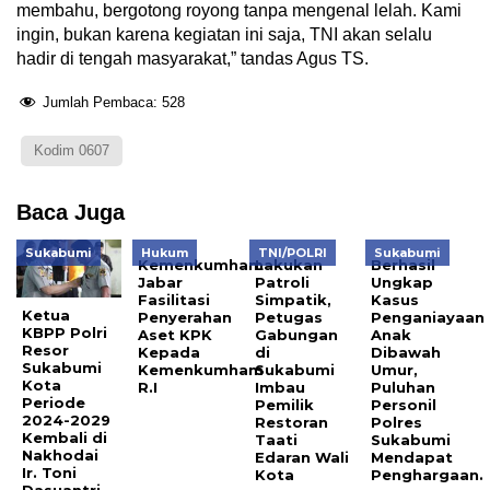
membahu, bergotong royong tanpa mengenal lelah. Kami
ingin, bukan karena kegiatan ini saja, TNI akan selalu
hadir di tengah masyarakat,” tandas Agus TS.
Jumlah Pembaca:
528
Kodim 0607
Baca Juga
Sukabumi
Hukum
TNI/POLRI
Sukabumi
Kemenkumham
Lakukan
Berhasil
Jabar
Patroli
Ungkap
Fasilitasi
Simpatik,
Kasus
Ketua
Penyerahan
Petugas
Penganiayaan
KBPP Polri
Aset KPK
Gabungan
Anak
Resor
Kepada
di
Dibawah
Sukabumi
Kemenkumham
Sukabumi
Umur,
Kota
R.I
Imbau
Puluhan
Periode
Pemilik
Personil
2024-2029
Restoran
Polres
Kembali di
Taati
Sukabumi
Nakhodai
Edaran Wali
Mendapat
Ir. Toni
Kota
Penghargaan.