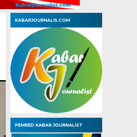
KABARJOURNALIS.COM
PEMRED KABAR JOURNALIST