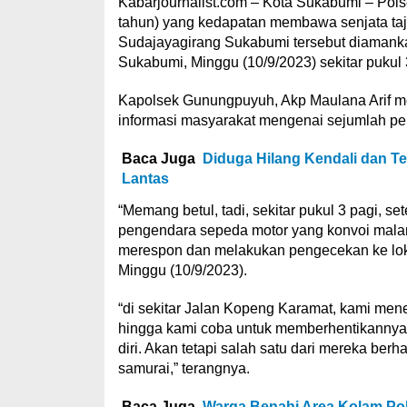
Kabarjournalist.com – Kota Sukabumi – Po
tahun) yang kedapatan membawa senjata ta
Sudajayagirang Sukabumi tersebut diamank
Sukabumi, Minggu (10/9/2023) sekitar pukul 3 
Kapolsek Gunungpuyuh, Akp Maulana Arif 
informasi masyarakat mengenai sejumlah p
Baca Juga
Diduga Hilang Kendali dan T
Lantas
“Memang betul, tadi, sekitar pukul 3 pagi, se
pengendara sepeda motor yang konvoi malam
merespon dan melakukan pengecekan ke loka
Minggu (10/9/2023).
“di sekitar Jalan Kopeng Karamat, kami me
hingga kami coba untuk memberhentikannya 
diri. Akan tetapi salah satu dari mereka be
samurai,” terangnya.
Baca Juga
Warga Benahi Area Kolam Po