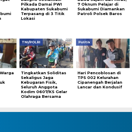
Pilkada Damai PWI
7 Oknum Pelajar di
Kabupaten Sukabumi
Sukabumi Diamankan
abumi
Terpasang di 3 Titik
Patroli Polsek Baros
n
Lokasi
TNI/POLRI
Politik
 Warga
Tingkatkan Soliditas
Hari Pencoblosan di
Sekaligus Jaga
TPS 002 Kelurahan
uk
Kebugaran Fisik,
Cipanengah Berjalan
Seluruh Anggota
Lancar dan Kondusif
Kodim 0607/KS Gelar
Olahraga Bersama