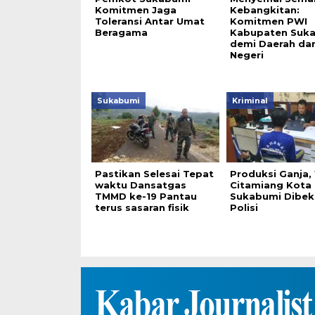
Komitmen Jaga
Kebangkitan:
Toleransi Antar Umat
Komitmen PWI
Beragama
Kabupaten Suk
demi Daerah da
Negeri
Sukabumi
Kriminal
Pastikan Selesai Tepat
Produksi Ganja,
waktu Dansatgas
Citamiang Kota
TMMD ke-19 Pantau
Sukabumi Dibek
terus sasaran fisik
Polisi