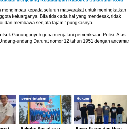
sian mengimbau kepada seluruh masyarakat untuk meningkatkan
ta keluarganya. Bila tidak ada hal yang mendesak, tidak
voi dan membawa senjata tajam.” pungkasnya.
polsek Gunungpuyuh guna menjalani pemeriksaan Polisi. Atas
1) Undang-undang Darurat nomor 12 tahun 1951 dengan ancama
pemerintahan
Hukum
ngat
Baligho Sosialisasi
Bawa Sajam dan Miras,