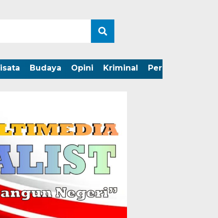
isata
Budaya
Opini
Kriminal
Peristiwa