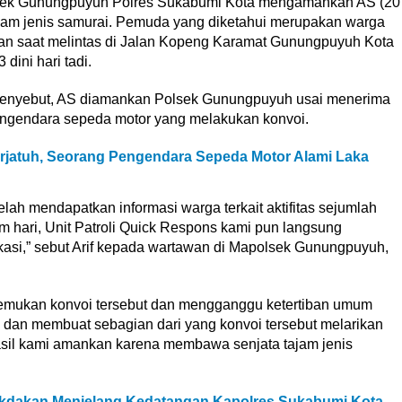
lsek Gunungpuyuh Polres Sukabumi Kota mengamankan AS (20
jam jenis samurai. Pemuda yang diketahui merupakan warga
an saat melintas di Jalan Kopeng Karamat Gunungpuyuh Kota
dini hari tadi.
menyebut, AS diamankan Polsek Gunungpuyuh usai menerima
engendara sepeda motor yang melakukan konvoi.
erjatuh, Seorang Pengendara Sepeda Motor Alami Laka
telah mendapatkan informasi warga terkait aktifitas sejumlah
 hari, Unit Patroli Quick Respons kami pun langsung
si,” sebut Arif kepada wartawan di Mapolsek Gunungpuyuh,
nemukan konvoi tersebut dan mengganggu ketertiban umum
dan membuat sebagian dari yang konvoi tersebut melarikan
rhasil kami amankan karena membawa senjata tajam jenis
kdakan Menjelang Kedatangan Kapolres Sukabumi Kota