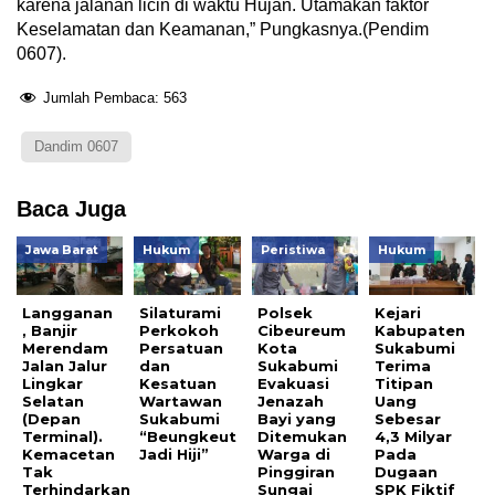
karena jalanan licin di waktu Hujan. Utamakan faktor
Keselamatan dan Keamanan,” Pungkasnya.(Pendim
0607).
Jumlah Pembaca:
563
Dandim 0607
Baca Juga
Jawa Barat
Hukum
Peristiwa
Hukum
Langganan
Silaturami
Polsek
Kejari
, Banjir
Perkokoh
Cibeureum
Kabupaten
Merendam
Persatuan
Kota
Sukabumi
Jalan Jalur
dan
Sukabumi
Terima
Lingkar
Kesatuan
Evakuasi
Titipan
Selatan
Wartawan
Jenazah
Uang
(Depan
Sukabumi
Bayi yang
Sebesar
Terminal).
“Beungkeut
Ditemukan
4,3 Milyar
Kemacetan
Jadi Hiji”
Warga di
Pada
Tak
Pinggiran
Dugaan
Terhindarkan
Sungai
SPK Fiktif