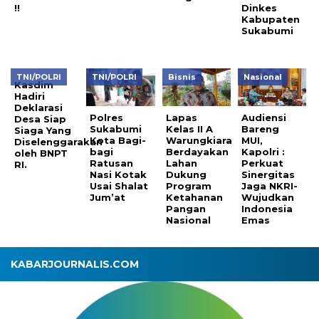
!!
Dinkes
Kabupaten
Sukabumi
TNI/POLRI
TNI/POLRI
Bisnis
Nasional
Kasdim
Hadiri
Deklarasi
Polres
Lapas
Audiensi
Desa Siap
Sukabumi
Kelas II A
Bareng
Siaga Yang
Kota Bagi-
Warungkiara
MUI,
Diselenggarakan
bagi
Berdayakan
Kapolri :
oleh BNPT
Ratusan
Lahan
Perkuat
RI.
Nasi Kotak
Dukung
Sinergitas
Usai Shalat
Program
Jaga NKRI-
Jum’at
Ketahanan
Wujudkan
Pangan
Indonesia
Nasional
Emas
KABARJOURNALIS.COM