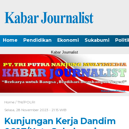
Home
Pendidikan
Ekonomi
Sukabumi
Politi
Kabar Journalist
Home /
TNI/POLRI
Selasa, 28 November 2023 - 21:15 WIB
Kunjungan Kerja Dandim