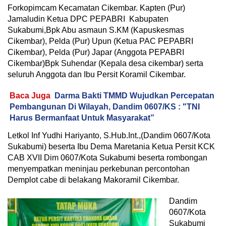
Forkopimcam Kecamatan Cikembar. Kapten (Pur)
Jamaludin Ketua DPC PEPABRI Kabupaten
Sukabumi,Bpk Abu asmaun S.KM (Kapuskesmas
Cikembar), Pelda (Pur) Upun (Ketua PAC PEPABRI
Cikembar), Pelda (Pur) Japar (Anggota PEPABRI
Cikembar)Bpk Suhendar (Kepala desa cikembar) serta
seluruh Anggota dan Ibu Persit Koramil Cikembar.
Baca Juga
Darma Bakti TMMD Wujudkan Percepatan
Pembangunan Di Wilayah, Dandim 0607/KS : "TNI
Harus Bermanfaat Untuk Masyarakat”
Letkol Inf Yudhi Hariyanto, S.Hub.Int.,(Dandim 0607/Kota
Sukabumi) beserta Ibu Dema Maretania Ketua Persit KCK
CAB XVII Dim 0607/Kota Sukabumi beserta rombongan
menyempatkan meninjau perkebunan percontohan
Demplot cabe di belakang Makoramil Cikembar.
Dandim
0607/Kota
Sukabumi