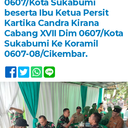
0607/Kota Sukabumi
beserta Ibu Ketua Persit
Kartika Candra Kirana
Cabang XVII Dim 0607/Kota
Sukabumi Ke Koramil
0607-08/Cikembar.