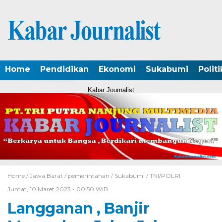
Home
Pendidikan
Ekonomi
Sukabumi
Politi
Kabar Journalist
Home /
Jawa Barat
/
pemerintahan
/
Sukabumi
/
TNI/POLRI
Jumat, 10 Maret 2023 - 00:50 WIB
Langganan , Banjir