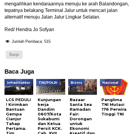
mengalihkan kendaraannya menuju ke arah Balandongan,
tepatnya belakang Terminal Jalur untuk mencari jalan
alternatif menuju Jalan Jalur Lingkar Selatan.
Red/ Hendra Jo Sofyan
Jumlah Pembaca:
515
Banjir
Baca Juga
Infrastruktur
TNI/POLRI
Bisnis
Nasional
LCS PEDULI
Kunjungan
Bazaar
Panglima
! Kirimkan
kerja
Santa Sea
TNI Mutasi
Bantuan
Dandim
Ramadan
176 Perwira
Gempa
0607/Kota
Fair:
Tinggi TNI
Cianjur
Sukabumi
Dorongan
Tahap
dan Ketua
untuk
Pertama.
Persit KCK.
Ekonomi
Tim
Cab. XVII
Kreatif dan