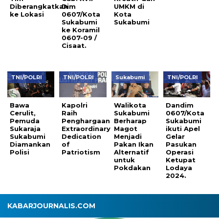
Diberangkatkan
Dim
UMKM di
ke Lokasi
0607/Kota
Kota
Sukabumi
Sukabumi
ke Koramil
0607-09 /
Cisaat.
TNI/POLRI
TNI/POLRI
Sukabumi
TNI/POLRI
Bawa
Kapolri
Walikota
Dandim
Cerulit,
Raih
Sukabumi
0607/Kota
Pemuda
Penghargaan
Berharap
Sukabumi
Sukaraja
Extraordinary
Magot
ikuti Apel
Sukabumi
Dedication
Menjadi
Gelar
Diamankan
of
Pakan Ikan
Pasukan
Polisi
Patriotism
Alternatif
Operasi
untuk
Ketupat
Pokdakan
Lodaya
2024.
KABARJOURNALIS.COM