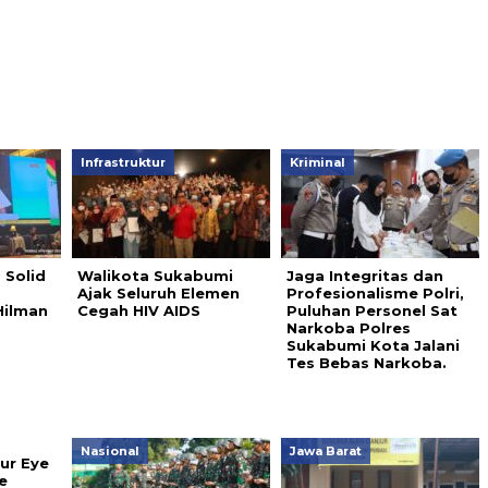
Infrastruktur
Kriminal
 Solid
Walikota Sukabumi
Jaga Integritas dan
Ajak Seluruh Elemen
Profesionalisme Polri,
Hilman
Cegah HIV AIDS
Puluhan Personel Sat
Narkoba Polres
Sukabumi Kota Jalani
Tes Bebas Narkoba.
Nasional
Jawa Barat
ur Eye
e