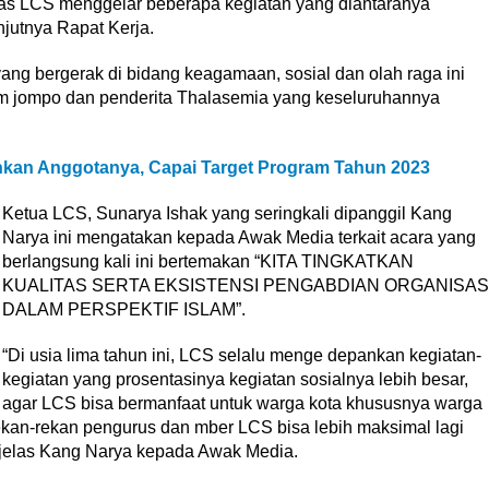
tas LCS menggelar beberapa kegiatan yang diantaranya
jutnya Rapat Kerja.
ang bergerak di bidang keagamaan, sosial dan olah raga ini
m jompo dan penderita Thalasemia yang keseluruhannya
kan Anggotanya, Capai Target Program Tahun 2023
Ketua LCS, Sunarya Ishak yang seringkali dipanggil Kang
Narya ini mengatakan kepada Awak Media terkait acara yang
berlangsung kali ini bertemakan “KITA TINGKATKAN
KUALITAS SERTA EKSISTENSI PENGABDIAN ORGANISAS
DALAM PERSPEKTIF ISLAM”.
“Di usia lima tahun ini, LCS selalu menge depankan kegiatan-
kegiatan yang prosentasinya kegiatan sosialnya lebih besar,
agar LCS bisa bermanfaat untuk warga kota khususnya warga
kan-rekan pengurus dan mber LCS bisa lebih maksimal lagi
 jelas Kang Narya kepada Awak Media.