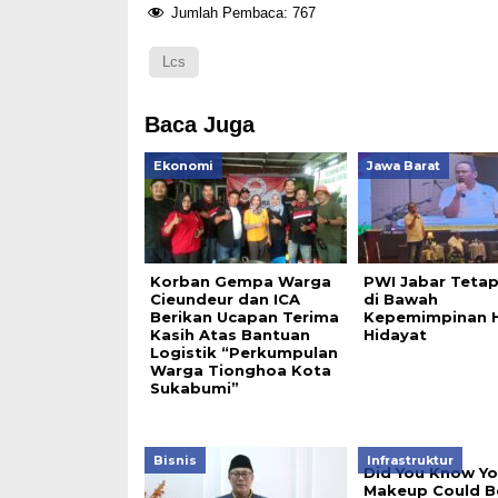
Jumlah Pembaca:
767
Lcs
Baca Juga
Ekonomi
Jawa Barat
Korban Gempa Warga
PWI Jabar Tetap
Cieundeur dan ICA
di Bawah
Berikan Ucapan Terima
Kepemimpinan 
Kasih Atas Bantuan
Hidayat
Logistik “Perkumpulan
Warga Tionghoa Kota
Sukabumi”
Bisnis
Infrastruktur
Did You Know Yo
Makeup Could B