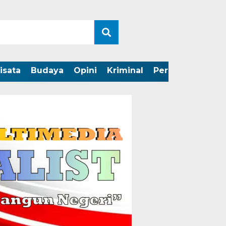
isata
Budaya
Opini
Kriminal
Peristiwa