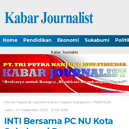
Home
Pendidikan
Ekonomi
Sukabumi
Politi
Kabar Journalist
Home /
Nasional
/
pemerintahan
/
sosial
/
Sukabumi
/
TNI/POLRI
Sabtu, 24 Desember 2022 - 21:03 WIB
INTI Bersama PC NU Kota