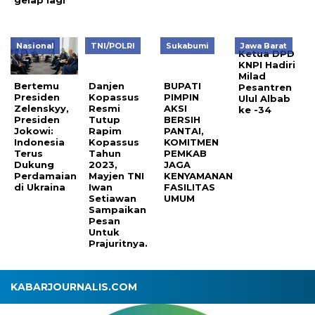
Nasional
TNI/POLRI
Sukabumi
Jawa Barat
Ketua DPD
KNPI Hadiri
Milad
Bertemu
Danjen
BUPATI
Pesantren
Presiden
Kopassus
PIMPIN
Ulul Albab
Zelenskyy,
Resmi
AKSI
ke -34
Presiden
Tutup
BERSIH
Jokowi:
Rapim
PANTAI,
Indonesia
Kopassus
KOMITMEN
Terus
Tahun
PEMKAB
Dukung
2023,
JAGA
Perdamaian
Mayjen TNI
KENYAMANAN
di Ukraina
Iwan
FASILITAS
Setiawan
UMUM
Sampaikan
Pesan
Untuk
Prajuritnya.
KABARJOURNALIS.COM