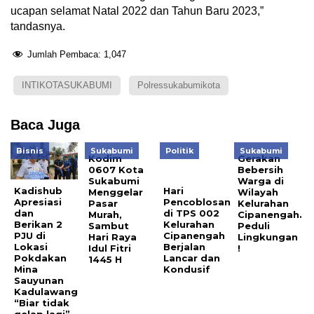
ucapan selamat Natal 2022 dan Tahun Baru 2023,”
tandasnya.
Jumlah Pembaca:
1,047
INTIKOTASUKABUMI
Polressukabumikota
Baca Juga
Bisnis
Sukabumi
Politik
Sukabumi
Kodim
Gerakan
0607 Kota
Bebersih
Sukabumi
Warga di
Kadishub
Hari
Menggelar
Wilayah
Apresiasi
Pencoblosan
Pasar
Kelurahan
dan
di TPS 002
Murah,
Cipanengah.
Berikan 2
Kelurahan
Sambut
Peduli
PJU di
Cipanengah
Hari Raya
Lingkungan
Lokasi
Berjalan
Idul Fitri
!
Pokdakan
Lancar dan
1445 H
Mina
Kondusif
Sauyunan
Kadulawang
“Biar tidak
gelap lagi”