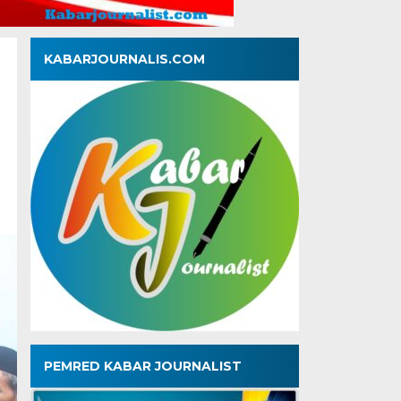
KABARJOURNALIS.COM
PEMRED KABAR JOURNALIST