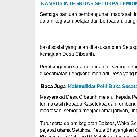
KAMPUS INTEGRITAS SETUKPA LEMDIK
Semoga bantuan pembangunan madrasah ini t
dalam kegiatan belajar dan beribadah, pung
bakti sosial yang telah dilakukan oleh Setukp
kemajuan Desa Cibeurih.
Pembangunan sarana ibadah ini seiring de
dikecamatan Lengkong menjadi Desa yang re
Baca Juga
Kalemdiklat Polri Buka Seca
Masyarakat Desa Cibeurih melalui kepala 
terimakasih kepada Kasetukpa dan rombonga
madrasah, semoga menjadi amal jariyah, un
Turut serta dalam kegiatan Baksos, Waka Se
pejabat utama Setukpa, Ketua Bhayangkari 
Bhayangkari Cabang 04 Setukpa, dan peran