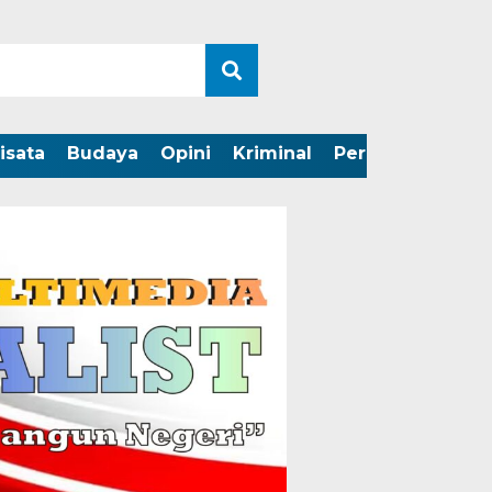
isata
Budaya
Opini
Kriminal
Peristiwa