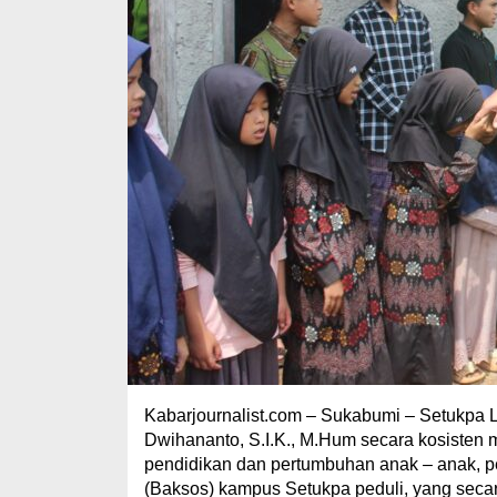
Kabarjournalist.com – Sukabumi – Setukpa L
Dwihananto, S.I.K., M.Hum secara kosisten
pendidikan dan pertumbuhan anak – anak, pe
(Baksos) kampus Setukpa peduli, yang sec