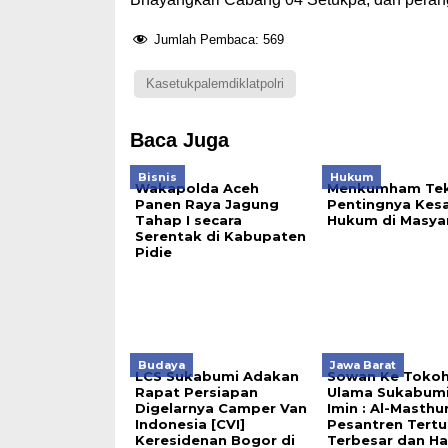
Jumlah Pembaca:
569
Kasetukpalemdiklatpolri
Baca Juga
Bisnis
Hukum
Wakapolda Aceh
Menkumham Te
Panen Raya Jagung
Pentingnya Kes
Tahap I secara
Hukum di Masya
Serentak di Kabupaten
Pidie
Budaya
Jawa Barat
LCS Sukabumi Adakan
Sowan Ke Toko
Rapat Persiapan
Ulama Sukabumi
Digelarnya Camper Van
Imin : Al-Masthu
Indonesia [CVI]
Pesantren Tertu
Keresidenan Bogor di
Terbesar dan Ha