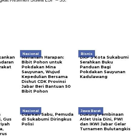
Nasional
Bisnis
kankan
Menanam Harapan:
DKP 3 Kota Sukabumi
adaran
Bibit Pohon untuk
Serahkan Buku
rakat
Pokdakan Mina
Panduan Bagi
Sauyunan, Wujud
Pokdakan Sauyunan
Kepedulian Bersama
Kadulawang
Dishut CDK Provinsi
Jabar Beri Bantuan 50
Bibit Pohon
Nasional
Jawa Barat
h
Edarkan Sabu, Pemuda
Dukung Pembinaan
, Gus
di Sukabumi Diringkus
Atlet Usia Dini, PWI
riyah
Polisi
dan IKWI Jabar Gelar
a,
Turnamen Bulutangkis
rus