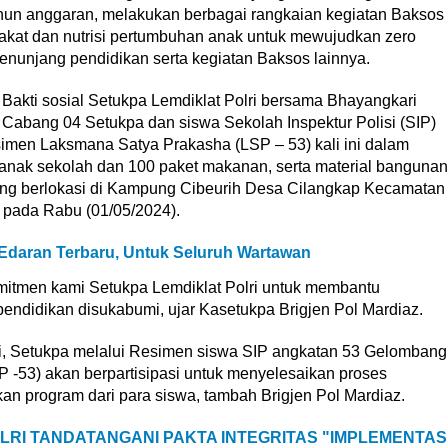
hun anggaran, melakukan berbagai rangkaian kegiatan Baksos
at dan nutrisi pertumbuhan anak untuk mewujudkan zero
enunjang pendidikan serta kegiatan Baksos lainnya.
Bakti sosial Setukpa Lemdiklat Polri bersama Bhayangkari
Cabang 04 Setukpa dan siswa Sekolah Inspektur Polisi (SIP)
imen Laksmana Satya Prakasha (LSP – 53) kali ini dalam
k anak sekolah dan 100 paket makanan, serta material bangunan
g berlokasi di Kampung Cibeurih Desa Cilangkap Kecamatan
pada Rabu (01/05/2024).
Edaran Terbaru, Untuk Seluruh Wartawan
omitmen kami Setukpa Lemdiklat Polri untuk membantu
ndidikan disukabumi, ujar Kasetukpa Brigjen Pol Mardiaz.
, Setukpa melalui Resimen siswa SIP angkatan 53 Gelombang
 -53) akan berpartisipasi untuk menyelesaikan proses
n program dari para siswa, tambah Brigjen Pol Mardiaz.
RI TANDATANGANI PAKTA INTEGRITAS "IMPLEMENTAS