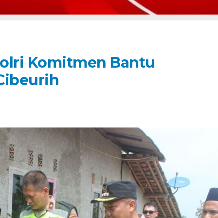
olri Komitmen Bantu
Cibeurih