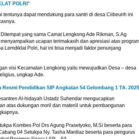
LAT POLRI"
entunya dapat mendukung para santri di desa Ciibeurih ini
kasnya.
Ditempat yang sama Camat Lengkong Ade Rikman, S.Ag
menyampaikan ucapan terimakasih dan apresiasi atas progra
a Lemdiklat Polri, hal ini bisa menjadi faktor penunjang
ngan visi Kecamatan Lengkong yaitu mewujudkan Desa – desa
ligius, ungkap Ade.
ra Resmi Pendidikan SIP Angkatan 54 Gelombang 1 TA. 2025
Pesantren Al-hidayah Ustadz Suhendar mengucapkan
n atas dukungan moril dan materiil untuk pembangunan
gkapnya.
tukpa Kombes Pol Drs Agung Prasetyoko, M.Si beserta para
Cabang 04 Setukpa Ny. Tasha Mardiaz beserta para pengurus
gkat Resimen Siswa LSP – 53.