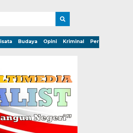
isata
Budaya
Opini
Kriminal
Peristiwa