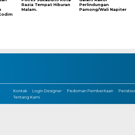
Razia Tempat Hiburan
Perlindungan
n
Malam.
Pamong/Wali Napiter
Kodim
Kontak
Login Designer
Pedoman Pemberitaan
Peristiw
Tentang Kami