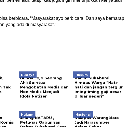
am pemerintah, tetapi kita juga ingin menunjukkan kenyataan
bisa berbicara. “Masyarakat ayo berbicara. Dan saya berharap
n yang ada di masyarakat.”
Budaya
Hukum
k,
Bunda Jojo Seorang
Kanim Sukabumi
Ahli Spiritual,
Himbau Warga “Hati-
n Tak
Pengobatan Medis dan
hati dan jangan tergiur
k
Non Medis Menjadi
iming-iming gaji besar
Idola Netizen
di luar negeri”
Hukum
Nasional
n
Jelang NATARU ,
Kalapas Warungkiara
 Komisi
Petugas Gabungan
Jadi Narasumber
uan
Polres Sukabumi Kota
dalam Rakor