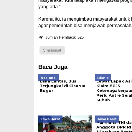
masyarakat. Kita tetap akan mengawal progr
yang ada.”
Karena itu, ia mengimbau masyarakat untuk 
agar pemerintah bisa menjawab permasalaha
Jumlah Pembaca:
525
Smsipusat
Baca Juga
Nasional
Bisnis
Laka Lantas, Bus
Lewat Lapak Asi
Terjungkal di Cisarua
Klaim BPJS
Bogor
Ketenagakerjaa
Perlu Antre Seja
Subuh
Jawa Barat
Jawa Barat
Panglima TNI da
Anggota DPR RI
1 Serahkan Bant