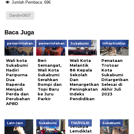
Jumlah Pembaca:
696
Dandim0607
Baca Juga
pemerintahan
pemerintahan
Sukabumi
Infrastruktur
Wali kota
Beri
Wali Kota
Penataan
Sukabumi
Semangat,
Melantik
Trotoar
Hadiri
Wali Kota
86 Kepala
Kota
Paripurna
Sukabumi
Sekolah
Sukabumi
Dua
Serahkan
Dan
Ditargetkan
Raperda
Rompi dan
Menargetkan
Selesai di
Menjadi
Topi Baru
Peningkatan
Akhir Juli
Perda dan
ke Juru
Indeks
2023
Perubahan
Parkir
Pendidikan
APBD
Lain-lain
Sukabumi
TNI/POLRI
Sukabumi
Setukpa
Lemdiklat