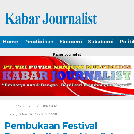
Home
Pendidikan
Ekonomi
Sukabumi
Politi
Kabar Journalist
Home /
Sukabumi
/
TNI/POLRI
Jumat, 12 Mei 2023 - 21:20 WIB
Pembukaan Festival