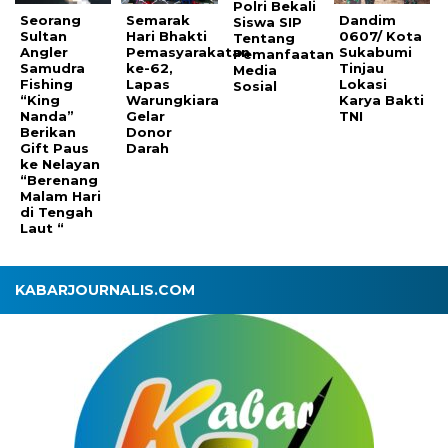
Polri Bekali
Seorang
Semarak
Dandim
Siswa SIP
Sultan
Hari Bhakti
0607/ Kota
Tentang
Angler
Pemasyarakatan
Sukabumi
Pemanfaatan
Samudra
ke-62,
Tinjau
Media
Fishing
Lapas
Lokasi
Sosial
“King
Warungkiara
Karya Bakti
Nanda”
Gelar
TNI
Berikan
Donor
Gift Paus
Darah
ke Nelayan
“Berenang
Malam Hari
di Tengah
Laut “
KABARJOURNALIS.COM