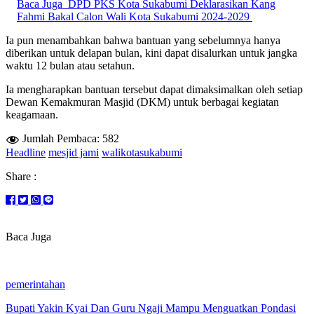
Baca Juga
DPD PKS Kota Sukabumi Deklarasikan Kang
Fahmi Bakal Calon Wali Kota Sukabumi 2024-2029
Ia pun menambahkan bahwa bantuan yang sebelumnya hanya
diberikan untuk delapan bulan, kini dapat disalurkan untuk jangka
waktu 12 bulan atau setahun.
Ia mengharapkan bantuan tersebut dapat dimaksimalkan oleh setiap
Dewan Kemakmuran Masjid (DKM) untuk berbagai kegiatan
keagamaan.
Jumlah Pembaca:
582
Headline
mesjid jami
walikotasukabumi
Share :
Baca Juga
pemerintahan
Bupati Yakin Kyai Dan Guru Ngaji Mampu Menguatkan Pondasi