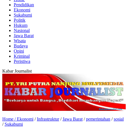
Pendidikan
Ekonomi
Sukabumi
Politik
Hukum
Nasional
Jawa Barat
Wisata
Budaya
Opini
Kriminal
Peristiwa
Kabar Journalist
Home /
Ekonomi
/
Infrastruktur
/
Jawa Barat
/
pemerintahan
/
sosial
/
Sukabumi