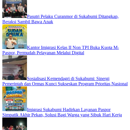
Pasutri Pelaku Curanmor di Sukabumi Ditangkap,
Beraksi Sambil Bawa Anak
Kantor Imigrasi Kelas II Non TPI Buka Kuota M-
Paspor, Permudah Pelayanan Melalui Digital
Sosialisasi Kemendagri di Sukabumi: Sinergi
Pemerintah dan Ormas Kunci Sukseskan Program Prioritas Nasional
Imigrasi Sukabumi Hadirkan Layanan Paspor
Simpatik Akhir Pekan, Solusi Bagi Warga yang Sibuk Hari Kerja