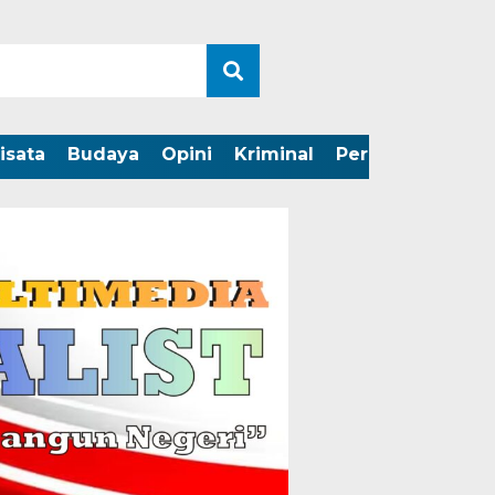
isata
Budaya
Opini
Kriminal
Peristiwa