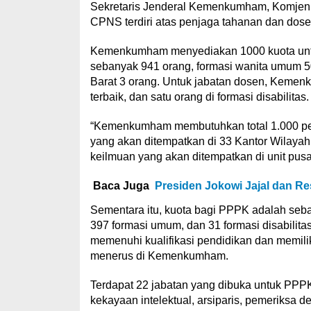
Sekretaris Jenderal Kemenkumham, Komjen P
CPNS terdiri atas penjaga tahanan dan dosen
Kemenkumham menyediakan 1000 kuota untuk
sebanyak 941 orang, formasi wanita umum 50
Barat 3 orang. Untuk jabatan dosen, Kemen
terbaik, dan satu orang di formasi disabilitas.
“Kemenkumham membutuhkan total 1.000 pen
yang akan ditempatkan di 33 Kantor Wilaya
keilmuan yang akan ditempatkan di unit pusat
Baca Juga
Presiden Jokowi Jajal dan 
Sementara itu, kuota bagi PPPK adalah seba
397 formasi umum, dan 31 formasi disabilit
memenuhi kualifikasi pendidikan dan memilik
menerus di Kemenkumham.
Terdapat 22 jabatan yang dibuka untuk PPPK.
kekayaan intelektual, arsiparis, pemeriksa d