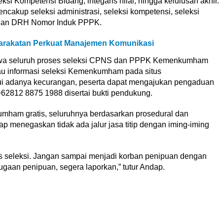
ksi Kompetensi Bidang, integaris nilai, hingga kelulusan akhir.
cakup seleksi administrasi, seleksi kompetensi, seleksi
sian DRH Nomor Induk PPPK.
yarakatan Perkuat Manajemen Komunikasi
hwa seluruh proses seleksi CPNS dan PPPK Kemenkumham
tau informasi seleksi Kemenkumham pada situs
mui adanya kecurangan, peserta dapat mengajukan pengaduan
2812 8875 1988 disertai bukti pendukung.
ham gratis, seluruhnya berdasarkan prosedural dan
dap menegaskan tidak ada jalur jasa titip dengan iming-iming
es seleksi. Jangan sampai menjadi korban penipuan dengan
ugaan penipuan, segera laporkan,” tutur Andap.