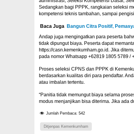
administrasi, Seleksi Kompetensi Dasar, Sele
Sedangkan bagi PPPK, rangkaian seleksi men
kompetensi teknis tambahan, sampai pengi
Baca Juga
Bangun Citra Positif, Pemas
Andap juga mengingatkan para peserta ba
tidak dipungut biaya. Peserta dapat meman
https://casn.kemenkumham.go.id. Jika dite
pada nomor Whatsapp +62819 1805 5789 / +6
Proses seleksi CPNS dan PPPK di Kemenkum
berdasarkan kualitas diri para pendaftar. An
atau imbalan tertentu.
“Panitia tidak memungut biaya selama pros
modus menjanjikan bisa diterima. Jika ada d
Jumlah Pembaca:
542
Ditjenpas Kemenkumham