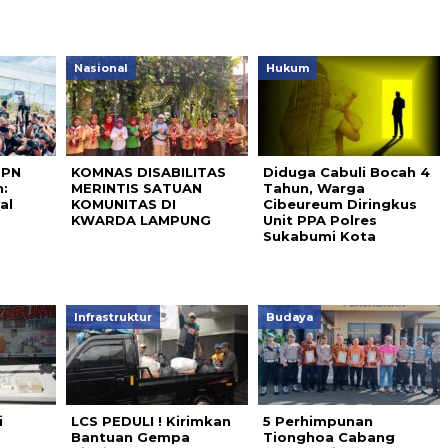
Nasional
Hukum
 PN
KOMNAS DISABILITAS
Diduga Cabuli Bocah 4
:
MERINTIS SATUAN
Tahun, Warga
al
KOMUNITAS DI
Cibeureum Diringkus
KWARDA LAMPUNG
Unit PPA Polres
Sukabumi Kota
Infrastruktur
Budaya
i
LCS PEDULI ! Kirimkan
5 Perhimpunan
Bantuan Gempa
Tionghoa Cabang