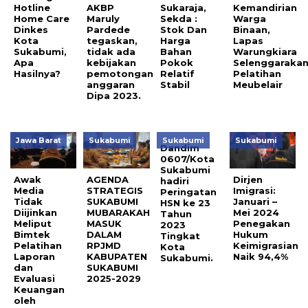
Hotline
AKBP
Sukaraja,
Kemandirian
Home Care
Maruly
Sekda :
Warga
Dinkes
Pardede
Stok Dan
Binaan,
Kota
tegaskan,
Harga
Lapas
Sukabumi,
tidak ada
Bahan
Warungkiara
Apa
kebijakan
Pokok
Selenggaraka
Hasilnya?
pemotongan
Relatif
Pelatihan
anggaran
Stabil
Meubelair
Dipa 2023.
Jawa Barat
Sukabumi
Sukabumi
Sukabumi
Dandim
0607/Kota
Sukabumi
Awak
AGENDA
Dirjen
hadiri
Media
STRATEGIS
Imigrasi:
Peringatan
Tidak
SUKABUMI
Januari –
HSN ke 23
Diijinkan
MUBARAKAH
Mei 2024
Tahun
Meliput
MASUK
Penegakan
2023
Bimtek
DALAM
Hukum
Tingkat
Pelatihan
RPJMD
Keimigrasian
Kota
Laporan
KABUPATEN
Naik 94,4%
Sukabumi.
dan
SUKABUMI
Evaluasi
2025-2029
Keuangan
oleh