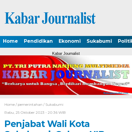
Home
Pendidikan
Ekonomi
Sukabumi
Politi
Kabar Journalist
Home /
pemerintahan
/
Sukabumi
Rabu, 25 Oktober 2023 - 20:36 WIB
Penjabat Wali Kota