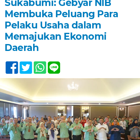
Sukabumi: Gebyar NIB
Membuka Peluang Para
Pelaku Usaha dalam
Memajukan Ekonomi
Daerah