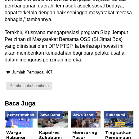
pembangunan daerah, termasuk aspek sosial budaya,
dapat terkelola dengan baik sehingga masyarakat merasa
bahagia,” tambahnya.
Terakhir, Kusmana mengapresiasi program Siap Jemput
Perizinan di Masyarakat Bersama OSS (Si Jimat Bos)
yang diinisiasi oleh DPMPTSP. Ia berharap inovasi ini
akan memberikan kemudahan bagi para pelaku usaha
dalam mengurus perizinan mereka.
Jumlah Pembaca:
467
Pemkotsukabumikota
Baca Juga
pemerintahan
Jawa Barat
Jawa Barat
Sukabumi
Warga
Kapolres
Monitoring
Tingkatkan
Hubungi
Sukabumi
Pasar
Pembinaan