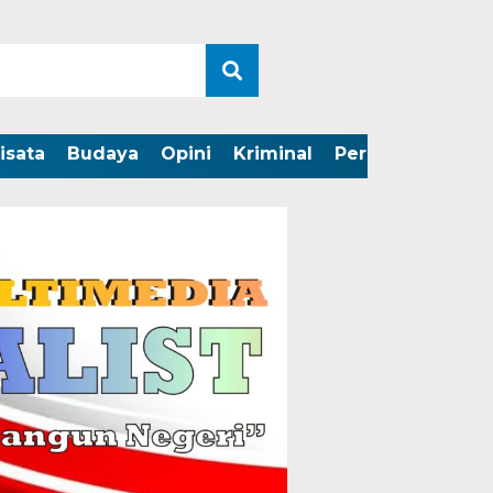
isata
Budaya
Opini
Kriminal
Peristiwa