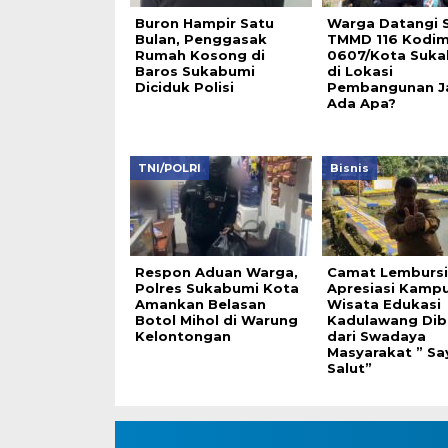
Buron Hampir Satu
Warga Datangi 
Bulan, Penggasak
TMMD 116 Kodi
Rumah Kosong di
0607/Kota Suka
Baros Sukabumi
di Lokasi
Diciduk Polisi
Pembangunan Ja
Ada Apa?
TNI/POLRI
Bisnis
Respon Aduan Warga,
Camat Lembursi
Polres Sukabumi Kota
Apresiasi Kamp
Amankan Belasan
Wisata Edukasi
Botol Mihol di Warung
Kadulawang Di
Kelontongan
dari Swadaya
Masyarakat ” Sa
Salut”