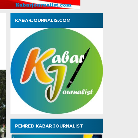
KABARJOURNALIS.COM
PEMRED KABAR JOURNALIST