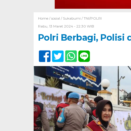
Home /
sosial
/
Sukabumi
/
TNI/POLRI
Rabu, 13 Maret 2024 - 22:30 WIB
Polri Berbagi, Polisi