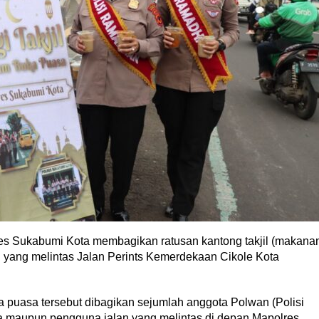
res Sukabumi Kota membagikan ratusan kantong takjil (makana
 yang melintas Jalan Perints Kemerdekaan Cikole Kota
 puasa tersebut dibagikan sejumlah anggota Polwan (Polisi
a maupun pengguna jalan yang melintas di depan Mapolres