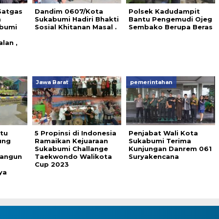
Satgas
Dandim 0607/Kota
Polsek Kadudampit
m
Sukabumi Hadiri Bhakti
Bantu Pengemudi Ojeg
bumi
Sosial Khitanan Masal .
Sembako Berupa Beras
lan ,
Jawa Barat
pemerintahan
tu
5 Propinsi di Indonesia
Penjabat Wali Kota
ung
Ramaikan Kejuaraan
Sukabumi Terima
Sukabumi Challange
Kunjungan Danrem 061
bangun
Taekwondo Walikota
Suryakencana
Cup 2023
ya