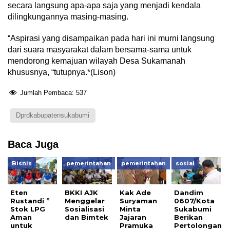
secara langsung apa-apa saja yang menjadi kendala
dilingkungannya masing-masing.
“Aspirasi yang disampaikan pada hari ini murni langsung
dari suara masyarakat dalam bersama-sama untuk
mendorong kemajuan wilayah Desa Sukamanah
khususnya, “tutupnya.*(Lison)
Jumlah Pembaca:
537
Dprdkabupatensukabumi
Baca Juga
Bisnis
pemerintahan
pemerintahan
sosial
Eten
BKKI AJK
Kak Ade
Dandim
Rustandi ”
Menggelar
Suryaman
0607/Kota
Stok LPG
Sosialisasi
Minta
Sukabumi
Aman
dan Bimtek
Jajaran
Berikan
untuk
Pramuka
Pertolongan