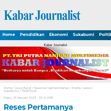
Home
Pendidikan
Ekonomi
Sukabumi
Politi
Kabar Journalist
Home /
Jawa Barat
/
Nasional
/
pemerintahan
/
Politik
/
sosial
/
Sukabumi
/
TNI/POLRI
Rabu, 25 Januari 2023 - 23:41 WIB
Reses Pertamanya