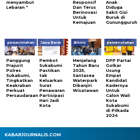
menyambut
Responsif
Anak
Lebaran “
Dan Terus
Diduga
Berinovasi
Sakit Gizi
Untuk
Buruk di
Kemajuan
Gunungguruh
pemerintahan
Jawa Barat
Bisnis
pemerintahan
Panggung
Pemkot
Menjelang
DPP Partai
Prajurit
Sukabumi
Tahun Baru
Golkar
Polres
Pastikan
2025,
Usung
Sukabumi,
tak
Santasea
Empat
Tingkatkan
Keluarkan
Waterpark
Kandidat
Keakraban
Surat
Dibanjiri
Kadernya
Perkuat
Penawaran
Wisatawan
Untuk
Persaudaraan
Partisipasi
Calon Wali
Hari Jadi
Kota
Kota
Sukabumi
di Pilkada
2024
KABARJOURNALIS.COM