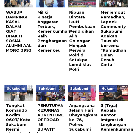
WABUP
Miliki
Ribuan
Menjemput
DAMPINGI
Kinerja
Bintara
Ramadhan,
KASAL
Anggaran
Ikuti
Lapdek
DALAM
Terbaik,
Pembukaan
Community
GIAT
Kemenkumham
Pendidikan
Sukabumi
BHAKTI
Raih
Alih
Adakan
SOSIAL
Penghargaan
Golongan
Tausiah
ALUMNI AAL
dari
Menjadi
bertema
MORO 3993
Kemenkeu
Perwira
“Ramadhan
Polri di
Bulan
Setukpa
Penuh
Lemdiklat
Cinta “
Polri
Sukabumi
Sukabumi
Sukabumi
Hukum
Tongkat
PENUTUPAN
Anjangsana
3 (Tiga)
Komando
KEJURNAS
Jelang Hari
Kepala
Kodim
ADVENTURE
Bhayangkara
Kantor
0607/ Kota
OFFROAD
ke-78,
Imigrasi di
Sukabumi
IMI,
Polres
Lingkungan
Resmi
BUPATI”
Sukabumi
Kemenkumha