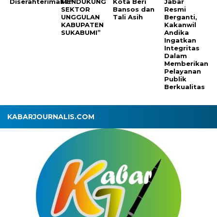
Diserahterimakan
MENDUKUNG
Kota Beri
Jabar
SEKTOR
Bansos dan
Resmi
UNGGULAN
Tali Asih
Berganti,
KABUPATEN
Kakanwil
SUKABUMI”
Andika
Ingatkan
Integritas
Dalam
Memberikan
Pelayanan
Publik
Berkualitas
KABARJOURNALIS.COM