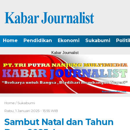
Home
Pendidikan
Ekonomi
Sukabumi
Politi
Kabar Journalist
Home /
Sukabumi
Rabu, 1 Januari 2025 - 15:55 WIB
Sambut Natal dan Tahun