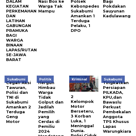
DALAM
Nasi Box ke
Polsek
Bagi
KEGIATAN
Warga Tak
Kebonpedes
Pokdakan
PERKEMAHAN
Mampu
Sukabumi
Sauyunan
DAN
Amankan 1
Kadulawang
LATIHAN
Terduga
GABUNGAN
Pelaku, 1
PRAMUKA
DPO
BAGI
WARGA
BINAAN
LAPAS/RUTAN
SE-JAWA
BARAT
Sukabumi
Politik
Kriminal
Sukabumi
Cegah Aksi
Hergun
Tingkatkan
Tawuran,
Himbau
Persiapan
Polisi dan
Warga
PILKADA,
2
TNI di
Tidak
KPU,dan
Kelompok
Sukabumi
Golput dan
Bawaslu
Motor
Amankan 2
Jadilah
Perkuat
Berseteru,
Terduga
Pemilih
Pembekalan
3 Korban
Geng
yang
Anggota
Luka, 1
Motor
Cerdas di
TPS Khusus
Meninggal
Pemiliu
Lapas
Dunia.
2024
Warungkiara
Polisi Ciduk