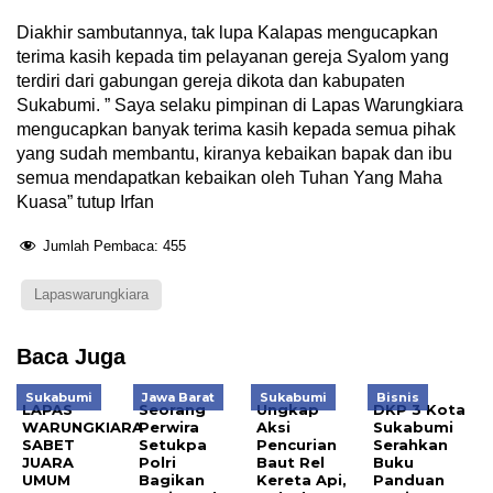
Diakhir sambutannya, tak lupa Kalapas mengucapkan
terima kasih kepada tim pelayanan gereja Syalom yang
terdiri dari gabungan gereja dikota dan kabupaten
Sukabumi. ” Saya selaku pimpinan di Lapas Warungkiara
mengucapkan banyak terima kasih kepada semua pihak
yang sudah membantu, kiranya kebaikan bapak dan ibu
semua mendapatkan kebaikan oleh Tuhan Yang Maha
Kuasa” tutup Irfan
Jumlah Pembaca:
455
Lapaswarungkiara
Baca Juga
Sukabumi
Jawa Barat
Sukabumi
Bisnis
LAPAS
Seorang
Ungkap
DKP 3 Kota
WARUNGKIARA
Perwira
Aksi
Sukabumi
SABET
Setukpa
Pencurian
Serahkan
JUARA
Polri
Baut Rel
Buku
UMUM
Bagikan
Kereta Api,
Panduan