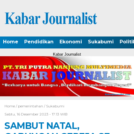
Home
Pendidikan
Ekonomi
Sukabumi
Politi
Kabar Journalist
Home /
pemerintahan
/
Sukabumi
Sabtu, 16 Desember 2023 - 17:13 WIB
SAMBUT NATAL,