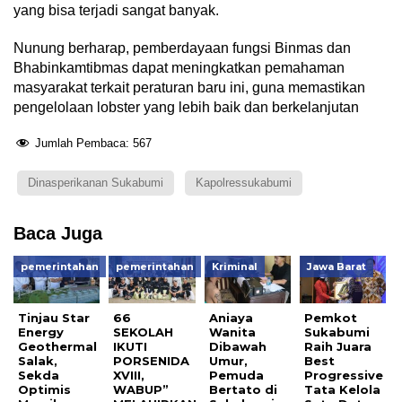
yang bisa terjadi sangat banyak.
Nunung berharap, pemberdayaan fungsi Binmas dan
Bhabinkamtibmas dapat meningkatkan pemahaman
masyarakat terkait peraturan baru ini, guna memastikan
pengelolaan lobster yang lebih baik dan berkelanjutan
Jumlah Pembaca:
567
Dinasperikanan Sukabumi
Kapolressukabumi
Baca Juga
pemerintahan
pemerintahan
Kriminal
Jawa Barat
Tinjau Star
66
Aniaya
Pemkot
Energy
SEKOLAH
Wanita
Sukabumi
Geothermal
IKUTI
Dibawah
Raih Juara
Salak,
PORSENIDA
Umur,
Best
Sekda
XVIII,
Pemuda
Progressive
Optimis
WABUP”
Bertato di
Tata Kelola