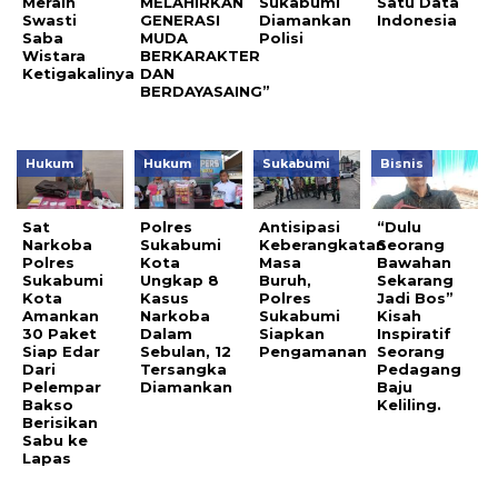
Meraih
MELAHIRKAN
Sukabumi
Satu Data
Swasti
GENERASI
Diamankan
Indonesia
Saba
MUDA
Polisi
Wistara
BERKARAKTER
Ketigakalinya
DAN
BERDAYASAING”
Hukum
Hukum
Sukabumi
Bisnis
Sat
Polres
Antisipasi
“Dulu
Narkoba
Sukabumi
Keberangkatan
Seorang
Polres
Kota
Masa
Bawahan
Sukabumi
Ungkap 8
Buruh,
Sekarang
Kota
Kasus
Polres
Jadi Bos”
Amankan
Narkoba
Sukabumi
Kisah
30 Paket
Dalam
Siapkan
Inspiratif
Siap Edar
Sebulan, 12
Pengamanan
Seorang
Dari
Tersangka
Pedagang
Pelempar
Diamankan
Baju
Bakso
Keliling.
Berisikan
Sabu ke
Lapas