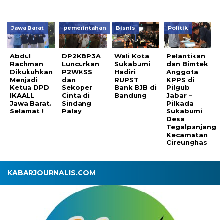
Jawa Barat
pemerintahan
Bisnis
Politik
Abdul
DP2KBP3A
Wali Kota
Pelantikan
Rachman
Luncurkan
Sukabumi
dan Bimtek
Dikukuhkan
P2WKSS
Hadiri
Anggota
Menjadi
dan
RUPST
KPPS di
Ketua DPD
Sekoper
Bank BJB di
Pilgub
IKAALL
Cinta di
Bandung
Jabar –
Jawa Barat.
Sindang
Pilkada
Selamat !
Palay
Sukabumi
Desa
Tegalpanjang
Kecamatan
Cireunghas
KABARJOURNALIS.COM