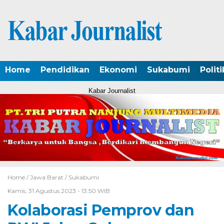
Home
Pendidikan
Ekonomi
Sukabumi
Politi
Kabar Journalist
Home /
Jawa Barat
/
Sukabumi
Kamis, 31 Agustus 2023 - 13:50 WIB
Kolaborasi Pemprov dan