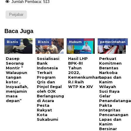
Jumlah Pembaca:
513
Pwijabar
Baca Juga
Bisnis
Bisnis
Hukum
pemerintahan
Dasep
Sosialisasi
Hasil LHP
Perkuat
Seorang
Bank
BPK-RI
Komitmen
Montir ”
Indonesia
Tahun
Berantas
Walaupun
Terkait
2022,
Narkoba
tangan
Program
Kemenkumham
Lapas dan
kotor ,
Qris dan
R.I Raih
Kanim
Insyaallah,
Pinjol Ilegal
WTP Ke XIV
Wilayah
menjamin
oleh OJK
Suci Raya
masa
Berlangsung
Gelar
depan”
di Acara
Penandatanga
Pesta
Pakta
Rakyat
Integritas
Kota
Pencanangan
Sukabumi
Lapas dan
Kanim
Bersinar