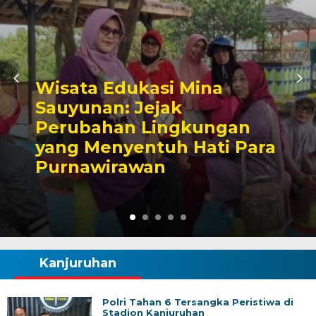
Wisata Edukasi Mina
Sauyunan: Jejak
Perubahan Lingkungan
yang Menyentuh Hati Para
Purnawirawan
Kanjuruhan
Polri Tahan 6 Tersangka Peristiwa di
Stadion Kanjuruhan