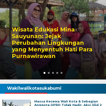
Ketua Komisi III DPRD Kota
Sukabumi Berikan
Dukungan Pokdakan Mina
Sauyunan Kadulawang
Semakin Profesional dan
Sejahtera
Wakilwalikotasukabumi
Massa Kecewa Wali Kota & Sebagian
Anggota DPRD Tidak Hadir, Aksi Jilid 2