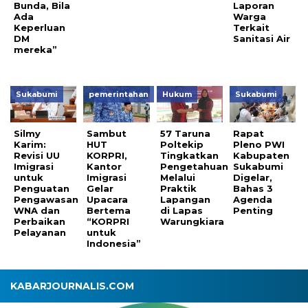
Bunda, Bila
Laporan
Ada
Warga
Keperluan
Terkait
DM
Sanitasi Air
mereka”
Sukabumi
pemerintahan
Hukum
Sukabumi
Silmy
Sambut
57 Taruna
Rapat
Karim:
HUT
Poltekip
Pleno PWI
Revisi UU
KORPRI,
Tingkatkan
Kabupaten
Imigrasi
Kantor
Pengetahuan
Sukabumi
untuk
Imigrasi
Melalui
Digelar,
Penguatan
Gelar
Praktik
Bahas 3
Pengawasan
Upacara
Lapangan
Agenda
WNA dan
Bertema
di Lapas
Penting
Perbaikan
“KORPRI
Warungkiara
Pelayanan
untuk
Indonesia”
KABARJOURNALIS.COM