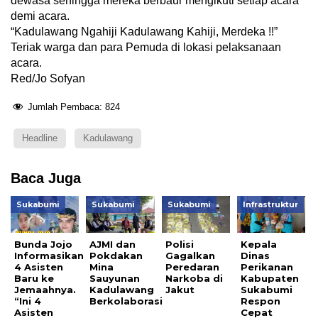
dewasa sehingga mereka berbaur mengikuti setiap acara
demi acara.
“Kadulawang Ngahiji Kadulawang Kahiji, Merdeka !!”
Teriak warga dan para Pemuda di lokasi pelaksanaan
acara.
Red/Jo Sofyan
Jumlah Pembaca:
824
Headline
Kadulawang
Baca Juga
Sukabumi
Sukabumi
Sukabumi
Infrastruktur
Bunda Jojo
AJMI dan
Polisi
Kepala
Informasikan
Pokdakan
Gagalkan
Dinas
4 Asisten
Mina
Peredaran
Perikanan
Baru ke
Sauyunan
Narkoba di
Kabupaten
Jemaahnya.
Kadulawang
Jakut
Sukabumi
“Ini 4
Berkolaborasi
Respon
Asisten
Cepat