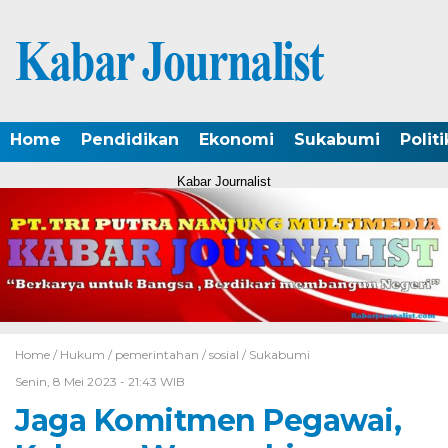
Home
Pendidikan
Ekonomi
Sukabumi
Politi
Kabar Journalist
Home /
Hukum
/
pemerintahan
/
sosial
/
Sukabumi
Senin, 8 Mei 2023 - 21:43 WIB
Jaga Komitmen Pegawai,