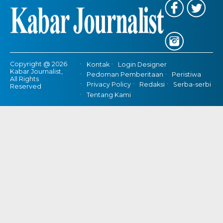
Copyright @ 2026
Kontak
Login Designer
Kabar Journalist,
Pedoman Pemberitaan
Peristiwa
All Rights
Privacy Policy
Redaksi
Serba-serbi
Reserved
Tentang Kami