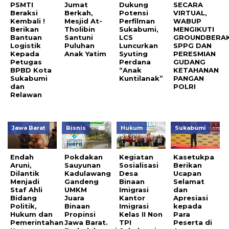
PSMTI
Jumat
Dukung
SECARA
Beraksi
Berkah,
Potensi
VIRTUAL,
Kembali !
Mesjid At-
Perfilman
WABUP
Berikan
Tholibin
Sukabumi,
MENGIKUTI
Bantuan
Santuni
LCS
GROUNDBERAK
Logistik
Puluhan
Luncurkan
SPPG DAN
Kepada
Anak Yatim
Syuting
PERESMIAN
Petugas
Perdana
GUDANG
BPBD Kota
“Anak
KETAHANAN
Sukabumi
Kuntilanak”
PANGAN
dan
POLRI
Relawan
Jawa Barat
Bisnis
Hukum
Sukabumi
Endah
Pokdakan
Kegiatan
Kasetukpa
Aruni,
Sauyunan
Sosialisasi
Berikan
Dilantik
Kadulawang
Desa
Ucapan
Menjadi
Gandeng
Binaan
Selamat
Staf Ahli
UMKM
Imigrasi
dan
Bidang
Juara
Kantor
Apresiasi
Politik,
Binaan
Imigrasi
kepada
Hukum dan
Propinsi
Kelas II Non
Para
Pemerintahan
Jawa Barat.
TPI
Peserta di