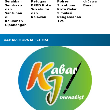
Serahkan
Petugas
Polres
di Jawa
Sembako
BPBD Kota
Sukabumi
Barat
dan
Sukabumi
Kota Gelar
Santunan
dan
Simulasi
di
Relawan
Pengamanan
Kelurahan
TPS
Cipanengah
KABARJOURNALIS.COM