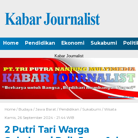
Home
Pendidikan
Ekonomi
Sukabumi
Politi
Kabar Journalist
Home /
Budaya
/
Jawa Barat
/
Pendidikan
/
Sukabumi
/
Wisata
Kamis, 26 September 2024 - 21:44 WIB
2 Putri Tari Warga