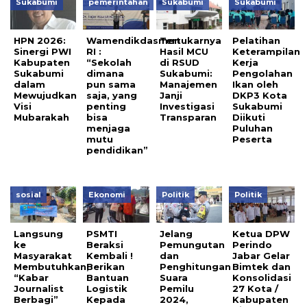
Sukabumi
pemerintahan
Sukabumi
Sukabumi
HPN 2026:
Wamendikdasmen
Tertukarnya
Pelatihan
Sinergi PWI
RI :
Hasil MCU
Keterampilan
Kabupaten
“Sekolah
di RSUD
Kerja
Sukabumi
dimana
Sukabumi:
Pengolahan
dalam
pun sama
Manajemen
Ikan oleh
Mewujudkan
saja, yang
Janji
DKP3 Kota
Visi
penting
Investigasi
Sukabumi
Mubarakah
bisa
Transparan
Diikuti
menjaga
Puluhan
mutu
Peserta
pendidikan”
sosial
Ekonomi
Politik
Politik
Langsung
PSMTI
Jelang
Ketua DPW
ke
Beraksi
Pemungutan
Perindo
Masyarakat
Kembali !
dan
Jabar Gelar
Membutuhkan,
Berikan
Penghitungan
Bimtek dan
“Kabar
Bantuan
Suara
Konsolidasi
Journalist
Logistik
Pemilu
27 Kota /
Berbagi”
Kepada
2024,
Kabupaten