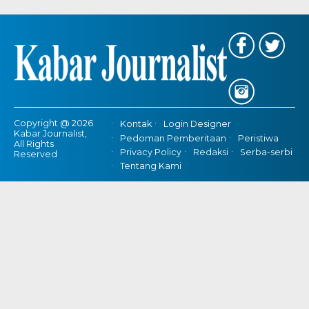
Copyright @ 2026
Kontak
Login Designer
Kabar Journalist,
Pedoman Pemberitaan
Peristiwa
All Rights
Privacy Policy
Redaksi
Serba-serbi
Reserved
Tentang Kami