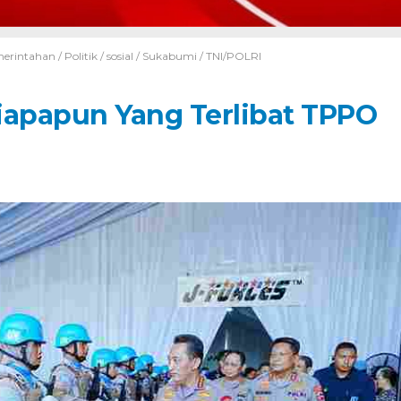
erintahan
/
Politik
/
sosial
/
Sukabumi
/
TNI/POLRI
Siapapun Yang Terlibat TPPO