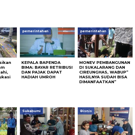
pemerintahan
pemerintahan
sikan
KEPALA BAPENDA
MONEV PEMBANGUNAN
am
BIMA: BAYAR RETRIBUSI
DI SUKALARANG DAN
ahi,
DAN PAJAK DAPAT
CIREUNGHAS, WABUP”
ukasi
HADIAH UMROH
HASILNYA SUDAH BISA
DIMANFAATKAN”
Sukabumi
Bisnis