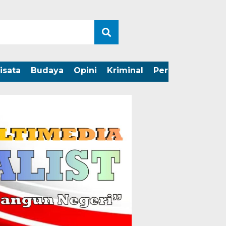
isata
Budaya
Opini
Kriminal
Peristiwa