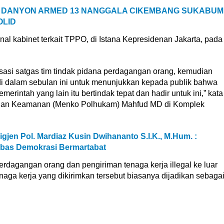
 DANYON ARMED 13 NANGGALA CIKEMBANG SUKABUMI
OLID
nal kabinet terkait TPPO, di Istana Kepresidenan Jakarta, pada
sasi satgas tim tindak pidana perdagangan orang, kemudian
i dalam sebulan ini untuk menunjukkan kepada publik bahwa
merintah yang lain itu bertindak tepat dan hadir untuk ini,” kata
m, dan Keamanan (Menko Polhukam) Mahfud MD di Komplek
igjen Pol. Mardiaz Kusin Dwihananto S.I.K., M.Hum. :
Bebas Demokrasi Bermartabat
rdagangan orang dan pengiriman tenaga kerja illegal ke luar
naga kerja yang dikirimkan tersebut biasanya dijadikan sebaga