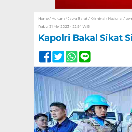
Home /
Hukum
/
Jawa Barat
/
Kriminal
/
Nasional
/
pem
Rabu, 31 Mei 2023 - 22:54 WIB
Kapolri Bakal Sikat 