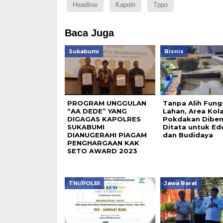
Headline
Kapolri
Tppo
Baca Juga
Sukabumi
Bisnis
PROGRAM UNGGULAN
Tanpa Alih Fung
“AA DEDE” YANG
Lahan, Area Kol
DIGAGAS KAPOLRES
Pokdakan Diben
SUKABUMI
Ditata untuk Ed
DIANUGERAHI PIAGAM
dan Budidaya
PENGHARGAAN KAK
SETO AWARD 2023
TNI/POLRI
Jawa Barat