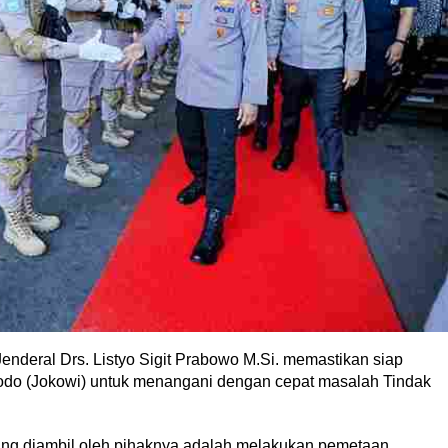
nderal Drs. Listyo Sigit Prabowo M.Si. memastikan siap
dodo (Jokowi) untuk menangani dengan cepat masalah Tindak
ang diambil oleh pihaknya adalah melakukan pemetaan