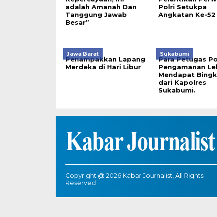
adalah Amanah Dan
Polri Setukpa
Tanggung Jawab
Angkatan Ke-52
Besar”
Jawa Barat
Sukabumi
Penampakkan Lapang
Para Petugas P
Merdeka di Hari Libur
Pengamanan Le
Mendapat Bingk
dari Kapolres
Sukabumi.
Copyright @ 2026 Kabar Journalist, All Rights
Reserved