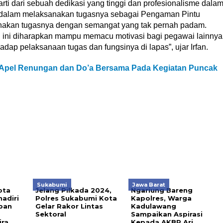
 arti dari sebuah dedikasi yang tinggi dan profesionalisme dala
as dalam melaksanakan tugasnya sebagai Pengaman Pintu
nakan tugasnya dengan semangat yang tak pernah padam.
 ini diharapkan mampu memacu motivasi bagi pegawai lainnya
adap pelaksanaan tugas dan fungsinya di lapas”, ujar Irfan.
 Apel Renungan dan Do’a Bersama Pada Kegiatan Puncak
Sukabumi
Jawa Barat
ota
Jelang Pilkada 2024,
Ngariung Bareng
adiri
Polres Sukabumi Kota
Kapolres, Warga
pan
Gelar Rakor Lintas
Kadulawang
Sektoral
Sampaikan Aspirasi
ira
Kepada AKBP Ari