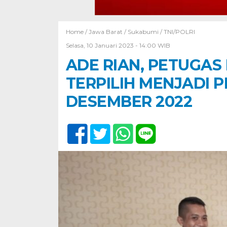
Home /
Jawa Barat
/
Sukabumi
/
TNI/POLRI
Selasa, 10 Januari 2023 - 14:00 WIB
ADE RIAN, PETUGAS
TERPILIH MENJADI 
DESEMBER 2022