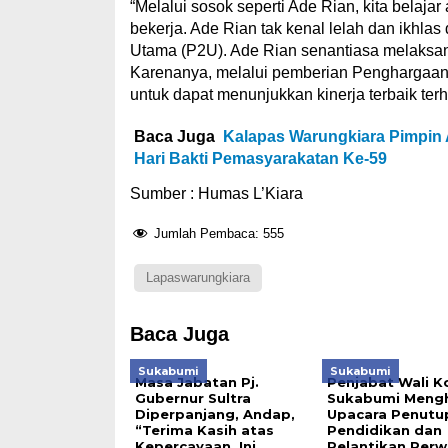
“Melalui sosok seperti Ade Rian, kita belajar
bekerja. Ade Rian tak kenal lelah dan ikhl
Utama (P2U). Ade Rian senantiasa melaksa
Karenanya, melalui pemberian Penghargaan
untuk dapat menunjukkan kinerja terbaik terh
Baca Juga
Kalapas Warungkiara Pimpin
Hari Bakti Pemasyarakatan Ke-59
Sumber : Humas L’Kiara
Jumlah Pembaca:
555
Lapaswarungkiara
Baca Juga
Sukabumi
Sukabumi
Masa Jabatan Pj.
Penjabat Wali K
Gubernur Sultra
Sukabumi Mengh
Diperpanjang, Andap,
Upacara Penutu
“Terima Kasih atas
Pendidikan dan
Kepercayaan, Ini
Pelantikan Perw