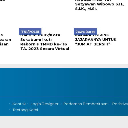
Setyawan Wibowo S.H.,
S.I.K., M.Si.
TNI/POLRI
Jawa Barat
os
Dandim 0607/Kota
KALAPAS GIRING
baran
Sukabumi Ikuti
JAJARANNYA UNTUK
isan
Rakornis TMMD ke-116
“JUM’AT BERSIH”
TA. 2023 Secara Virtual
Kontak
Login Designer
Pedoman Pemberitaan
Peristiw
Tentang Kami