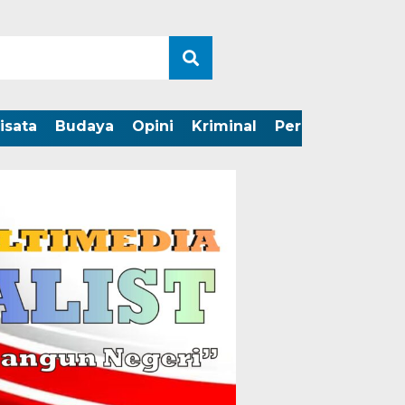
isata
Budaya
Opini
Kriminal
Peristiwa