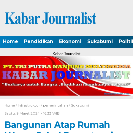
Home
Pendidikan
Ekonomi
Sukabumi
Politi
Kabar Journalist
Home /
Infrastruktur
/
pemerintahan
/
Sukabumi
Sabtu, 9 Maret 2024 - 16:33 WIB
Bangunan Atap Rumah