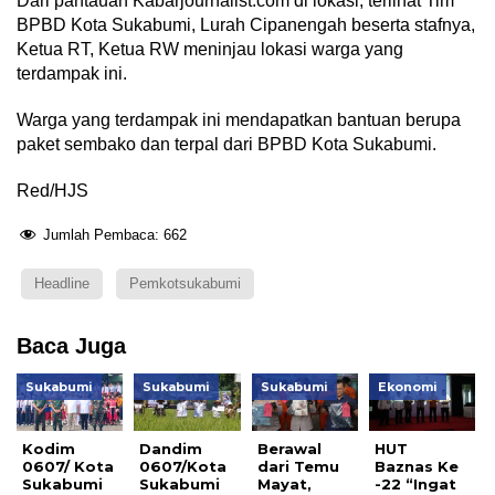
Dari pantauan Kabarjournalist.com di lokasi, terlihat Tim
BPBD Kota Sukabumi, Lurah Cipanengah beserta stafnya,
Ketua RT, Ketua RW meninjau lokasi warga yang
terdampak ini.
Warga yang terdampak ini mendapatkan bantuan berupa
paket sembako dan terpal dari BPBD Kota Sukabumi.
Red/HJS
Jumlah Pembaca:
662
Headline
Pemkotsukabumi
Baca Juga
Sukabumi
Sukabumi
Sukabumi
Ekonomi
Kodim
Dandim
Berawal
HUT
0607/ Kota
0607/Kota
dari Temu
Baznas Ke
Sukabumi
Sukabumi
Mayat,
-22 “Ingat