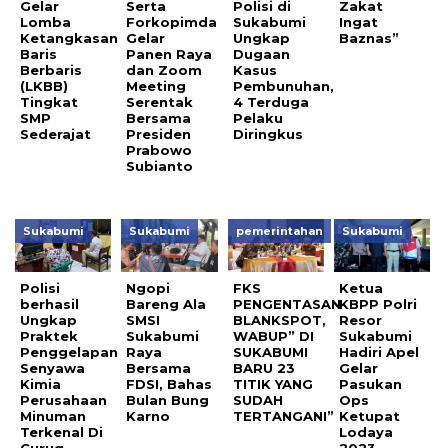
Gelar
Serta
Polisi di
Zakat
Lomba
Forkopimda
Sukabumi
Ingat
Ketangkasan
Gelar
Ungkap
Baznas”
Baris
Panen Raya
Dugaan
Berbaris
dan Zoom
Kasus
(LKBB)
Meeting
Pembunuhan,
Tingkat
Serentak
4 Terduga
SMP
Bersama
Pelaku
Sederajat
Presiden
Diringkus
Prabowo
Subianto
Sukabumi
Sukabumi
pemerintahan
Sukabumi
Polisi
Ngopi
FKS
Ketua
berhasil
Bareng Ala
PENGENTASAN
KBPP Polri
Ungkap
SMSI
BLANKSPOT,
Resor
Praktek
Sukabumi
WABUP” DI
Sukabumi
Penggelapan
Raya
SUKABUMI
Hadiri Apel
Senyawa
Bersama
BARU 23
Gelar
Kimia
FDSI, Bahas
TITIK YANG
Pasukan
Perusahaan
Bulan Bung
SUDAH
Ops
Minuman
Karno
TERTANGANI”
Ketupat
Terkenal Di
Lodaya