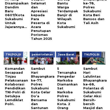
Disampaikan
Selamat
Bantu
ke-78,
Dandim
dan
Warga
Polres
Baru
Apresiasi
Terdampak
Sukabumi
0607/Kota
kepada
Banjir di
Kota Beri
Sukabumi
Para
Wilayah
Bansos dan
Untuk
Peserta di
Kota
Tali Asih
Jajarannya…
Acara
Sukabumi
Penutupan
Porismas
Tahun 2025
TNI/POLRI
pemerintahan
Jawa Barat
TNI/POLRI
Komandan
Sambut
5
Sambut
Secapaad
Hari
Tersangka
Hari
Tinjau
Bhayangkara
Pengedar
Lalulintas
Pelaksanaan
ke-77,
Narkoba
Bhayangkara
Kolaborasi
Polres
Diamankan
ke-68,
Pendidikan
Sukabumi
Sat
Polantas di
TNI-Polri di
Kota Gelar
Narkoba
Sukabumi
Setukpa
Do’a
Polres
Gelar Aksi
Lemdiklat
Bersama
Sukabumi
Bersih-
Polri.
dan
Kota. 2
bersih
Santunan
Orang
Masjid dan