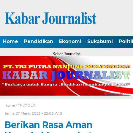
Home
Pendidikan
Ekonomi
Sukabumi
Politi
Kabar Journalist
Home /
TNI/POLRI
Senin, 27 Maret 2023 - 22:03 WIB
Berikan Rasa Aman