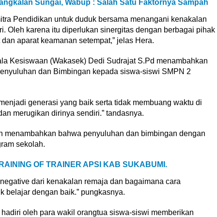
dangkalan Sungai, Wabup : Salah Satu Faktornya Sampah
itra Pendidikan untuk duduk bersama menangani kenakalan
iri. Oleh karena itu diperlukan sinergitas dengan berbagai pihak
t dan aparat keamanan setempat,” jelas Hera.
pala Kesiswaan (Wakasek) Dedi Sudrajat S.Pd menambahkan
penyuluhan dan Bimbingan kepada siswa-siswi SMPN 2
a menjadi generasi yang baik serta tidak membuang waktu di
an merugikan dirinya sendiri.” tandasnya.
sman menambahkan bahwa penyuluhan dan bimbingan dengan
ogram sekolah.
RAINING OF TRAINER APSI KAB SUKABUMI.
negative dari kenakalan remaja dan bagaimana cara
 belajar dengan baik.” pungkasnya.
hadiri oleh para wakil orangtua siswa-siswi memberikan