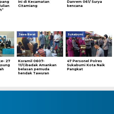
apang
Ini di Kecamatan
Danrem 061/ Surya
ulian
Citamiang
kencana
h”
Jawa Barat
Sukabumi
ke- 27
Koramil 0607-
47 Personel Polres
ngsung
11/Cibadak Amankan
Sukabumi Kota Naik
ah
belasan pemuda
Pangkat
hendak Tawuran