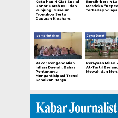
Kota hadiri Giat Sosial
Bersih-bersih L
Donor Darah INTI dan
Merdeka “Keped
Kunjungi Museum
terhadap wilaya
Tionghoa Serta
Dapuran Kipahare.
pemerintahan
Jawa Barat
Rakor Pengendalian
Perayaan Milad 
Inflasi Daerah, Bahas
At-Tartil Berla
Pentingnya
Mewah dan Meri
Mengantisipasi Trend
Kenaikan Harga