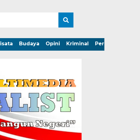
isata
Budaya
Opini
Kriminal
Peristiwa