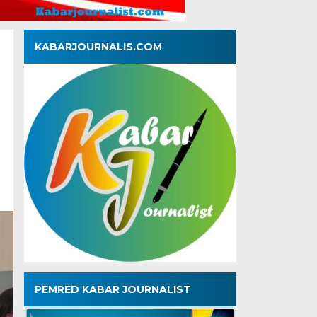
KABARJOURNALIS.COM
PEMRED KABAR JOURNALIST