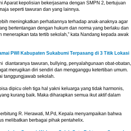
ni Aparat kepolisian bekerjasama dengan SMPN 2, bertujuan
maja seperti tawuran dan yang lainnya.
ebih meningkatkan perhatiannya terhadap anak-anaknya agar
yang bertentangan dengan hukum dan norma yang berlaku dan
 menerapkan tata tertib sekolah,” kata Nandang kepada awak
Damai PWI Kabupaten Sukabumi Terpasang di 3 Titik Lokasi
ni diantaranya tawuran, bullying, penyalahgunaan obat-obatan,
ngat merugikan diri sendiri dan mengganggu ketertiban umum.
gai tanggungjawab sekolah.
sa dipicu oleh tiga hal yakni keluarga yang tidak harmonis,
yang kurang baik. Maka diharapkan semua ikut aktif dalam
.
erbitung R. Herawati, M.Pd, Kepala menyampaikan bahwa
 melibatkan berbagai pihak pentahelix.