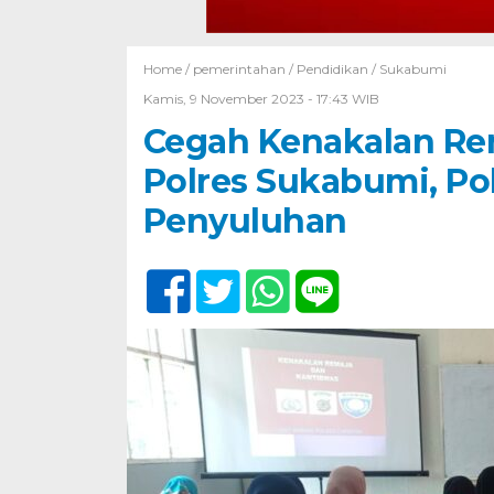
Home /
pemerintahan
/
Pendidikan
/
Sukabumi
Kamis, 9 November 2023 - 17:43 WIB
Cegah Kenakalan Re
Polres Sukabumi, Po
Penyuluhan