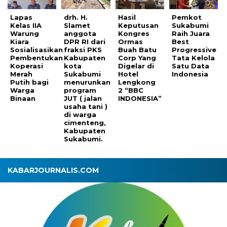
Lapas
drh. H.
Hasil
Pemkot
Kelas IIA
Slamet
Keputusan
Sukabumi
Warung
anggota
Kongres
Raih Juara
Kiara
DPR RI dari
Ormas
Best
Sosialisasikan
fraksi PKS
Buah Batu
Progressive
Pembentukan
Kabupaten
Corp Yang
Tata Kelola
Koperasi
kota
Digelar di
Satu Data
Merah
Sukabumi
Hotel
Indonesia
Putih bagi
menurunkan
Lengkong
Warga
program
2 “BBC
Binaan
JUT ( jalan
INDONESIA”
usaha tani )
di warga
cimenteng,
Kabupaten
Sukabumi.
KABARJOURNALIS.COM