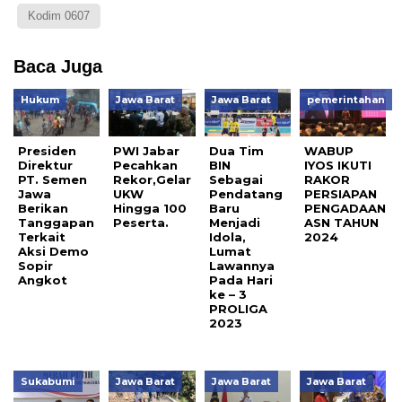
Kodim 0607
Baca Juga
Hukum
Jawa Barat
Jawa Barat
pemerintahan
Presiden
PWI Jabar
Dua Tim
WABUP
Direktur
Pecahkan
BIN
IYOS IKUTI
PT. Semen
Rekor,Gelar
Sebagai
RAKOR
Jawa
UKW
Pendatang
PERSIAPAN
Berikan
Hingga 100
Baru
PENGADAAN
Tanggapan
Peserta.
Menjadi
ASN TAHUN
Terkait
Idola,
2024
Aksi Demo
Lumat
Sopir
Lawannya
Angkot
Pada Hari
ke – 3
PROLIGA
2023
Sukabumi
Jawa Barat
Jawa Barat
Jawa Barat