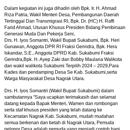
Dalam kegiatan ini juga dihadiri oleh Bpk. Ir. H. Ahmad
Riza Patria, Wakil Menteri Desa, Pembangunan Daerah
Tertinggal Dan Transmigrasi RI, Bpk. Dr. (HC) H. Raffi
Farid Ahmad, Utusan Khusus Presiden Bidang Pembinaan
Generasi Muda Dan Pekerja Seni,
Drs. H. Iyos Somantri, Wakil Bupati Sukabumi, Bpk. Heri
Gunawan, Anggota DPR RI Fraksi Gerindra, Bpk. Hera
Iskandar, S.E., Anggota DPRD Kab. Sukabumi Fraksi
Gerindra,Bpk. H. Ayep Zaki dan Bobby Maulana Walikota
dan wakil walikota Sukabumi Terpilih 2024 – 2029,Para
Kades dan pendamping Desa Se Kab. Sukabumi,serta
Warga Masyarakat Desa Nagrak Utara.
Drs. H. Iyos Somantri (Wakil Bupati Sukabumi) dalam
sambutannya “Saya ucapkan terimakasih dan selamat
datang kepada Bapak Menteri, Wamen dan rombongan
serta staf khusus presiden yang telah datang ke
Kecamatan Nagrak Kab. Sukabumi, mudah mudahan
semua berkenan dan betah di Nagrak Utara, Pemuda
pelopor Desa adalah pemuda yang menjadi contoh bagi