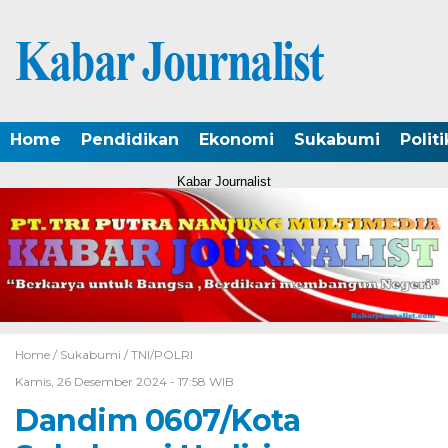
Home
Pendidikan
Ekonomi
Sukabumi
Politi
Kabar Journalist
Home /
Sukabumi
/
TNI/POLRI
Kamis, 26 Desember 2024 - 17:58 WIB
Dandim 0607/Kota