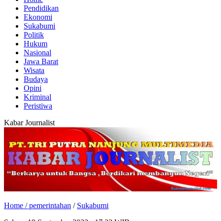
Pendidikan
Ekonomi
Sukabumi
Politik
Hukum
Nasional
Jawa Barat
Wisata
Budaya
Opini
Kriminal
Peristiwa
Kabar Journalist
Home /
pemerintahan
/
Sukabumi