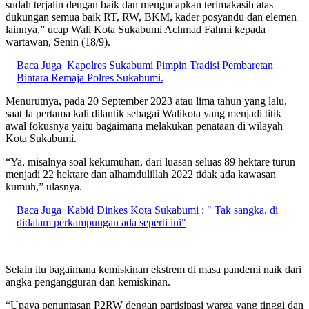
sudah terjalin dengan baik dan mengucapkan terimakasih atas
dukungan semua baik RT, RW, BKM, kader posyandu dan elemen
lainnya,” ucap Wali Kota Sukabumi Achmad Fahmi kepada
wartawan, Senin (18/9).
Baca Juga
Kapolres Sukabumi Pimpin Tradisi Pembaretan
Bintara Remaja Polres Sukabumi.
Menurutnya, pada 20 September 2023 atau lima tahun yang lalu,
saat Ia pertama kali dilantik sebagai Walikota yang menjadi titik
awal fokusnya yaitu bagaimana melakukan penataan di wilayah
Kota Sukabumi.
“Ya, misalnya soal kekumuhan, dari luasan seluas 89 hektare turun
menjadi 22 hektare dan alhamdulillah 2022 tidak ada kawasan
kumuh,” ulasnya.
Baca Juga
Kabid Dinkes Kota Sukabumi : " Tak sangka, di
didalam perkampungan ada seperti ini"
Selain itu bagaimana kemiskinan ekstrem di masa pandemi naik dari
angka pengangguran dan kemiskinan.
“Upaya penuntasan P2RW dengan partisipasi warga yang tinggi dan