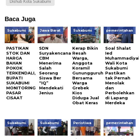
Dishub Kota Sukabumi
Baca Juga
Sukabumi
Jawa Barat
Sukabumi
pemerintahan
PASTIKAN
SDN
Kerap Bikin
Soal Shalat
STOK DAN
Suryakencana
Resah
Ied
HARGA
CBM
Warga,
Muhammadiya
BAHAN
Menerima
Anggota
Wali Kota
POKOK
Salah
Koramil
Sukabumi
TERKENDALI,
Seorang
Gunungguruh
Pastikan
BUPATI
Siswa Ber
Bersama
tak Pernah
SUKABUMI
“IQ”
Warga
Menolak
MONITORING
Mendekati
Grebek
dan
PASAR
Jenius
Kios
Perbolehkan
CISAAT
Diduga Jual
di Lapang
Obat Keras
Merdeka
Sukabumi
Sukabumi
Peristiwa
pemerintahan