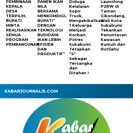
PEMBINAAN
PANEN IKAN
Diduga
Launching
KEPALA
NILA
Kelalaian
P2RW di
DESA
BERSAMA
Sopir
Taman
TERPILIH,
MENKOMDIGI,
Truck,
Cikondang,
BUPATI
BUPATI”
Mengakibatkan
Wali Kota
MINTA
DENGAN
1 Keluarga
Sukabumi
REALISASIKAN
TEKNOLOGI
Menjadi
Tekankan
SEMUA
BUDIDAYA
Korban.
Penuntasan
PROGRAM
IKAN LEBIH
Polres
Kawasan
PEMBANGUNAN
EFISIEN
Sukabumi
Kumuh dan
DAN
Tetapkan
Rutilahu
PRODUKTIF”
“S”
Sebagai
Tersangka
dan
Ditahan !
KABARJOURNALIS.COM