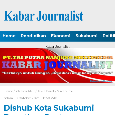
Home
Pendidikan
Ekonomi
Sukabumi
Politi
Kabar Journalist
Home /
Infrastruktur
/
Jawa Barat
/
Sukabumi
Selasa, 10 Oktober 2023 - 18:50 WIB
Dishub Kota Sukabumi