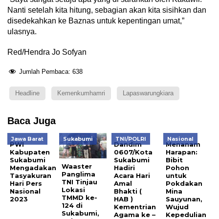
Nanti setelah kita hitung, sebagian akan kita sisihkan dan
disedekahkan ke Baznas untuk kepentingan umat,”
ulasnya.
Red/Hendra Jo Sofyan
Jumlah Pembaca:
638
Headline
Kemenkumhamri
Lapaswarungkiara
Baca Juga
Jawa Barat
Sukabumi
TNI/POLRI
Nasional
PWI
Dandim
Menanam
Kabupaten
0607/Kota
Harapan:
Sukabumi
Sukabumi
Bibit
Waaster
Mengadakan
Hadiri
Pohon
Panglima
Tasyakuran
Acara Hari
untuk
TNI Tinjau
Hari Pers
Amal
Pokdakan
Lokasi
Nasional
Bhakti (
Mina
TMMD ke-
2023
HAB )
Sauyunan,
124 di
Kementrian
Wujud
Sukabumi,
Agama ke –
Kepedulian