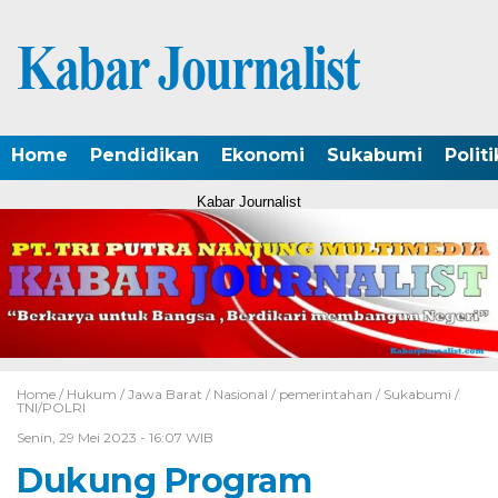
Home
Pendidikan
Ekonomi
Sukabumi
Politi
Kabar Journalist
Home /
Hukum
/
Jawa Barat
/
Nasional
/
pemerintahan
/
Sukabumi
/
TNI/POLRI
Senin, 29 Mei 2023 - 16:07 WIB
Dukung Program