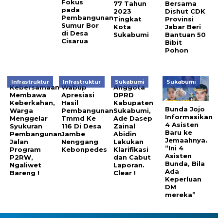
Fokus
77 Tahun
Bersama
pada
2023
Dishut CDK
Pembangunan
Tingkat
Provinsi
Sumur Bor
Kota
Jabar Beri
di Desa
Sukabumi
Bantuan 50
Cisarua
Bibit
Pohon
Infrastruktur
Infrastruktur
Sukabumi
Sukabumi
Kebersamaan
Wabup
Anggota
Membawa
Apresiasi
DPRD
Keberkahan,
Hasil
Kabupaten
Bunda Jojo
Warga
Pembangunan
Sukabumi,
Informasikan
Menggelar
Tmmd Ke
Ade Dasep
4 Asisten
Syukuran
116 Di Desa
Zainal
Baru ke
Pembangunan
Jambe
Abidin
Jemaahnya.
Jalan
Nenggang
Lakukan
“Ini 4
Program
Kebonpedes
Klarifikasi
Asisten
P2RW,
dan Cabut
Bunda, Bila
Ngaliwet
Laporan.
Ada
Bareng !
Clear !
Keperluan
DM
mereka”