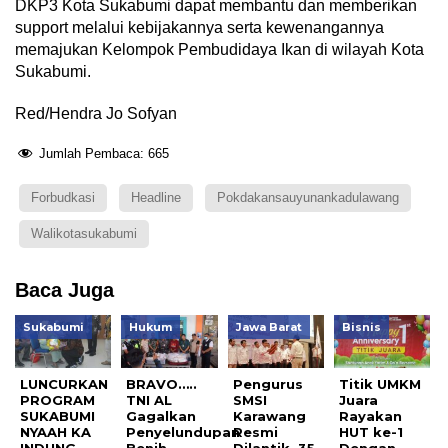
DKP3 Kota Sukabumi dapat membantu dan memberikan
support melalui kebijakannya serta kewenangannya
memajukan Kelompok Pembudidaya Ikan di wilayah Kota
Sukabumi.
Red/Hendra Jo Sofyan
Jumlah Pembaca:
665
Forbudkasi
Headline
Pokdakansauyunankadulawang
Walikotasukabumi
Baca Juga
Sukabumi
Hukum
Jawa Barat
Bisnis
LUNCURKAN
BRAVO…..
Pengurus
Titik UMKM
PROGRAM
TNI AL
SMSI
Juara
SUKABUMI
Gagalkan
Karawang
Rayakan
NYAAH KA
Penyelundupan
Resmi
HUT ke-1