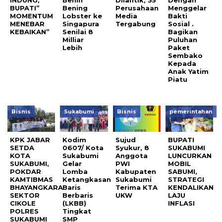
INDUNG,
Benih
Dilantik, 35
Dengan
BUPATI”
Bening
Perusahaan
Menggelar
MOMENTUM
Lobster ke
Media
Bakti
MENEBAR
Singapura
Tergabung
Sosial .
KEBAIKAN”
Senilai 8
Bagikan
Milliar
Puluhan
Lebih
Paket
Sembako
Kepada
Anak Yatim
Piatu
Bisnis
Sukabumi
Bisnis
pemerintahan
KPK JABAR
Kodim
Sujud
BUPATI
SETDA
0607/ Kota
Syukur, 8
SUKABUMI
KOTA
Sukabumi
Anggota
LUNCURKAN
SUKABUMI,
Gelar
PWI
MOBIL
POKDAR
Lomba
Kabupaten
SABUMI,
KAMTIBMAS
Ketangkasan
Sukabumi
STRATEGI
BHAYANGKARA
Baris
Terima KTA
KENDALIKAN
SEKTOR
Berbaris
UKW
LAJU
CIKOLE
(LKBB)
INFLASI
POLRES
Tingkat
SUKABUMI
SMP