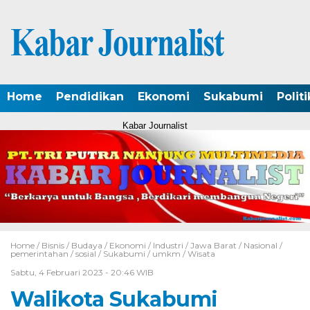
Home
Pendidikan
Ekonomi
Sukabumi
Politi
Kabar Journalist
Home /
Bisnis
/
Budaya
/
Ekonomi
/
Industri
/
Jawa Barat
/
Nasional
/
pemerintahan
/
sosial
/
Sukabumi
/
umkm
/
Wisata
Sabtu, 4 Februari 2023 - 20:46 WIB
Walikota Sukabumi