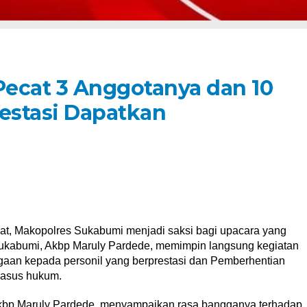
ecat 3 Anggotanya dan 10
restasi Dapatkan
at, Makopolres Sukabumi menjadi saksi bagi upacara yang
Sukabumi, Akbp Maruly Pardede, memimpin langsung kegiatan
an kepada personil yang berprestasi dan Pemberhentian
kasus hukum.
kbp Maruly Pardede, menyampaikan rasa bangganya terhadap