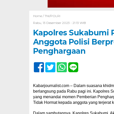
Home /
TNI/POLRI
Rabu, 13 Desember 2023 - 21:13 WIB
Kapolres Sukabumi P
Anggota Polisi Berp
Penghargaan
Kabarjournalist.com – Dalam suasana khidm
berlangsung pada Rabu pagi ini. Kapolres 
yang menandai momen Pemberian Pengharga
Tidak Hormat kepada anggota yang terjerat 
Dalam sambutannya, Kapolres Sukabumi, A