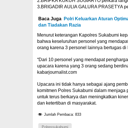
2.BRIPKA KUKUH SUGIARTO perkara lahgun
3.BRIGADIR AULIA GALURA PRASETYA perk
Baca Juga
Polri Keluarkan Aturan Optim
dan Tiadakan Razia
Menurut keterangan Kapolres Sukabumi kep
bahwa keseluruhan personel yang mendapat
orang karena 3 personel lainnya bertugas di
“Dari 10 personel yang mendapat pengharga
upacara karena yang 3 orang sedang berdin
kabarjournalist.com
Upacara ini tidak hanya sebagai ajang pem
komitmen Polres Sukabumi dalam menjaga pr
untuk terus berkarya dan meningkatkan kin
dan ketertiban di masyarakat.
Jumlah Pembaca:
833
Polressukabumi