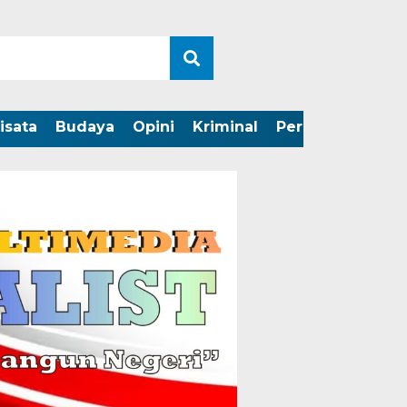
isata
Budaya
Opini
Kriminal
Peristiwa