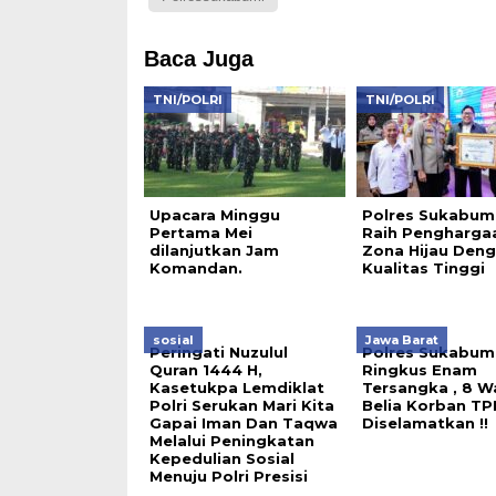
Baca Juga
TNI/POLRI
TNI/POLRI
Upacara Minggu
Polres Sukabum
Pertama Mei
Raih Pengharga
dilanjutkan Jam
Zona Hijau Den
Komandan.
Kualitas Tinggi
sosial
Jawa Barat
Peringati Nuzulul
Polres Sukabum
Quran 1444 H,
Ringkus Enam
Kasetukpa Lemdiklat
Tersangka , 8 W
Polri Serukan Mari Kita
Belia Korban T
Gapai Iman Dan Taqwa
Diselamatkan !!
Melalui Peningkatan
Kepedulian Sosial
Menuju Polri Presisi