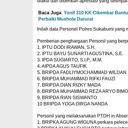
diakui dan diberikan apresiasi yang setimpal
Baca Juga
Yonif 310 KK Cikembar Bant
Perbaiki Mushola Darurat
Inilah data Personel Polres Sukabumi yang 
Pemberian penghargaan Personil yang berpre
1. IPTU DODI IRAWAN, S.H.
2. IPTU BAYU SUNARTI AGUSTINA, S.E.
3. IPDA SUGIARTO, S.I.P., M.M.
4. AIPDA AGUS TAUFIK
5. BRIPDA FADLIYMOCHAMMAD WILDAN
6. BRIPDA MUHAMMAD RIFKI FAUZI
7. BRIPDA DIAN RIZKY MADA
8. BRIPDA MUHAMMAD REZA ARYO BIMO
9. BRIPDA RIAN SISWANTO
10 BRIPDA YOGA DIRGA NANDA
Personil yang melaksanakan PTDH in Absenti
1. BRIPKA AGUNG WIGUNA perkara pelece