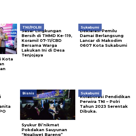
TNI/POLRI
Sukabumi
Sasar Lingkungan
Deklarasi Pemilu
Bersih di TMMD Ke-119,
Damai Berlangsung
Koramil 07-11/CBD
Lancar di Makodim
Bersama Warga
0607 Kota Sukabumi
Lakukan Ini di Desa
Tenjojaya
i Kota
an
gan
Bisnis
Sukabumi
i
Kolaborasi Pendidikan
Perwira TNI – Polri
anita
Tahun 2023 Serentak
PPO
Dibuka.
Syukur Bi’nikmat
Pokdakan Sauyunan
“Ngaliwet Bareng”