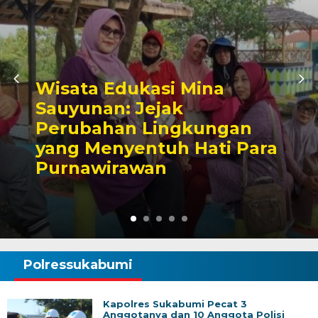
Ketua Komisi III DPRD Kota
Sukabumi Berikan
Dukungan Pokdakan Mina
Sauyunan Kadulawang
Semakin Profesional dan
Sejahtera
Polressukabumi
Kapolres Sukabumi Pecat 3
Anggotanya dan 10 Anggota Polisi