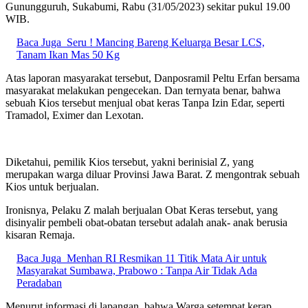
Gunungguruh, Sukabumi, Rabu (31/05/2023) sekitar pukul 19.00
WIB.
Baca Juga
Seru ! Mancing Bareng Keluarga Besar LCS,
Tanam Ikan Mas 50 Kg
Atas laporan masyarakat tersebut, Danposramil Peltu Erfan bersama
masyarakat melakukan pengecekan. Dan ternyata benar, bahwa
sebuah Kios tersebut menjual obat keras Tanpa Izin Edar, seperti
Tramadol, Eximer dan Lexotan.
Diketahui, pemilik Kios tersebut, yakni berinisial Z, yang
merupakan warga diluar Provinsi Jawa Barat. Z mengontrak sebuah
Kios untuk berjualan.
Ironisnya, Pelaku Z malah berjualan Obat Keras tersebut, yang
disinyalir pembeli obat-obatan tersebut adalah anak- anak berusia
kisaran Remaja.
Baca Juga
Menhan RI Resmikan 11 Titik Mata Air untuk
Masyarakat Sumbawa, Prabowo : Tanpa Air Tidak Ada
Peradaban
Menurut informasi di lapangan, bahwa Warga setempat kerap