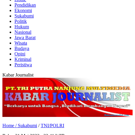
Pendidikan
Ekonomi
Sukabumi
Politik
Hukum
Nasional
Jawa Barat
Wisata
Budaya
Opini
Kriminal
Peristiwa
Kabar Journalist
Home /
Sukabumi
/
TNI/POLRI