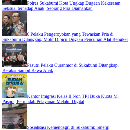
Polres Sukabumi Kota Ungkap Dugaan Kekerasan
Seksual terhadap Anak, Seorang Pria Diamankan
6 Pelaku Pengeroyokan yang Tewaskan Pria di
Sukabumi Ditangkap, Motif Dipicu Dugaan Pencurian Alat Bengkel
Pasutri Pelaku Curanmor di Sukabumi Ditangkap,
Beraksi Sambil Bawa Anak
Kantor Imigrasi Kelas II Non TPI Buka Kuota M-
Paspor, Permudah Pelayanan Melalui Digital
Sosialisasi Kemendagri di Sukabumi: Sinergi