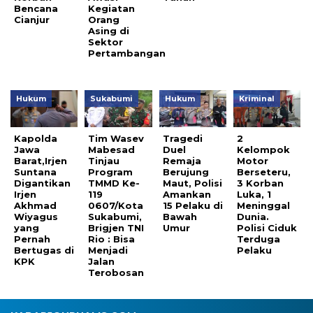
Bencana
Kegiatan
Cianjur
Orang
Asing di
Sektor
Pertambangan
Hukum
Sukabumi
Hukum
Kriminal
Kapolda
Tim Wasev
Tragedi
2
Jawa
Mabesad
Duel
Kelompok
Barat,Irjen
Tinjau
Remaja
Motor
Suntana
Program
Berujung
Berseteru,
Digantikan
TMMD Ke-
Maut, Polisi
3 Korban
Irjen
119
Amankan
Luka, 1
Akhmad
0607/Kota
15 Pelaku di
Meninggal
Wiyagus
Sukabumi,
Bawah
Dunia.
yang
Brigjen TNI
Umur
Polisi Ciduk
Pernah
Rio : Bisa
Terduga
Bertugas di
Menjadi
Pelaku
KPK
Jalan
Terobosan