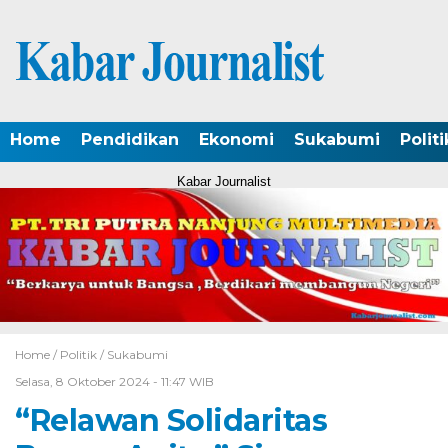
Home
Pendidikan
Ekonomi
Sukabumi
Politi
Kabar Journalist
Home /
Politik
/
Sukabumi
Selasa, 8 Oktober 2024 - 11:47 WIB
“Relawan Solidaritas