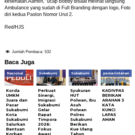
kesehatan.Aamiin,” ucap Bobby disaat melihat langsung
Ambulance yang sudah di Full Branding dengan logo, Foto
diri kedua Paslon Nomor Urut 2.
Red/HJS
Jumlah Pembaca:
532
Baca Juga
Nasional
Sukabumi
Sukabumi
pemerintahan
Korda
Perkuat
Syukuran
KADIVPAS
UMKM
Sinergi,
HUT
BERIKAN
Juara dan
Imigrasi
Polwan, Ibu
ARAHAN 3
Pasar
Sukabumi
Asuh
KATA
Sukabumi
Gelar
Polwan
KUNCI
Kota
Rapat
Polres
LAPAS
Sukabumi
Timpora
Sukabumi
AMAN
Salurkan
2026:
Berikan
Bantuan
Fokus
Kue Ulang
Korban
Awasi
Tahun