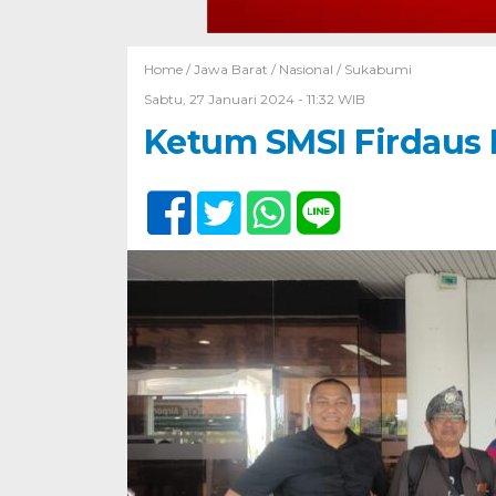
Home /
Jawa Barat
/
Nasional
/
Sukabumi
Sabtu, 27 Januari 2024 - 11:32 WIB
Ketum SMSI Firdaus 