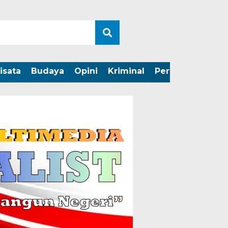
isata
Budaya
Opini
Kriminal
Peristiwa