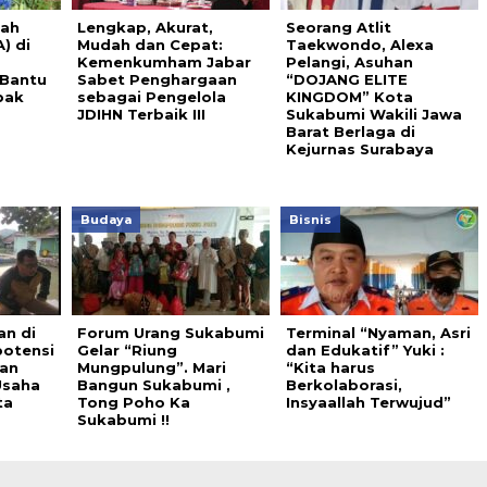
gah
Lengkap, Akurat,
Seorang Atlit
) di
Mudah dan Cepat:
Taekwondo, Alexa
Kemenkumham Jabar
Pelangi, Asuhan
 Bantu
Sabet Penghargaan
“DOJANG ELITE
pak
sebagai Pengelola
KINGDOM” Kota
JDIHN Terbaik III
Sukabumi Wakili Jawa
Barat Berlaga di
Kejurnas Surabaya
Budaya
Bisnis
an di
Forum Urang Sukabumi
Terminal “Nyaman, Asri
potensi
Gelar “Riung
dan Edukatif” Yuki :
dan
Mungpulung”. Mari
“Kita harus
Usaha
Bangun Sukabumi ,
Berkolaborasi,
ta
Tong Poho Ka
Insyaallah Terwujud”
Sukabumi !!