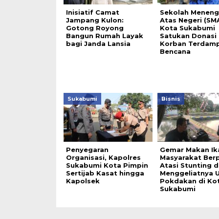
Inisiatif Camat
Sekolah Menen
Jampang Kulon:
Atas Negeri (SMA
Gotong Royong
Kota Sukabumi
Bangun Rumah Layak
Satukan Donasi
bagi Janda Lansia
Korban Terdam
Bencana
Sukabumi
Bisnis
Penyegaran
Gemar Makan Ik
Organisasi, Kapolres
Masyarakat Ber
Sukabumi Kota Pimpin
Atasi Stunting 
Sertijab Kasat hingga
Menggeliatnya 
Kapolsek
Pokdakan di Ko
Sukabumi