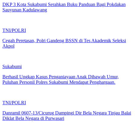
DKP 3 Kota Sukabumi Serahkan Buku Panduan Bagi Pokdakan
Sauyunan Kadulawang
TNI/POLRI
Cegah Peretasan, Polri Gandeng BSSN di Tes Akademik Seleksi
Akpol
Sukabumi
Berhasil Ungkap Kasus Penganiayaan Anak Dibawah Umur,
Puluhan Personil Polres Sukabumi Mendapat Penghargaan.
TNI/POLRI
Danramil 0607-13/Cicurug Dampingi Dir Bela Negara Tinjau Balai
Diklat Bela Negara di Purwasari