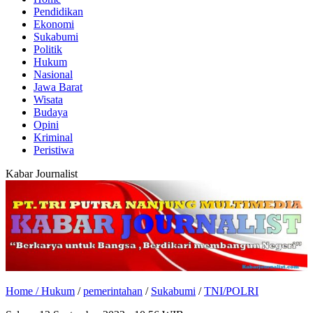
Pendidikan
Ekonomi
Sukabumi
Politik
Hukum
Nasional
Jawa Barat
Wisata
Budaya
Opini
Kriminal
Peristiwa
Kabar Journalist
Home /
Hukum
/
pemerintahan
/
Sukabumi
/
TNI/POLRI