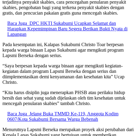
terjadinya penyakit skabies, cara pencegahan penularan penyakit
skabies, pengobatan bagi yang terkena penyakit skabies dengan
gratis, dan pencucian pakaian gratis guna mencegah skabies.
Baca Juga
DPC HKTI Sukabumi Ucapkan Selamat dan
Harapkan Kepemimpinan Baru Segera Berikan Bukti Nyata di
Lapangan
Pada kesempatan ini, Kalapas Sukabumi Christo Toar berpesan
kepada warga binaan Lapas Sukabumi agar mengikuti program
Lapsmi Berseka dengan serius.
“Saya berpesan kepada warga binaan agar mengikuti kegiatan-
kegiatan dalam program Lapsmi Berseka dengan serius dan
diimplementasikan demi kenyamanan dan kesehatan kita” Ucap
Christo.
“Kita harus disiplin juga menerapkan PHSB atau perilaku hidup
bersih dan sehat yang sudah dijelaskan oleh tim kesehatan untuk
mencegah penularan skabies” tambah Christo.
Baca Juga
Jelang Buka TMMD Ke-119, Anggota Kodim
0607/Kota Sukabumi Bersama Warga Bebenah
Menurutnya Lapsmi Berseka merupakan proyek aksi perubahan dari
Kepala Lapas Sukabumi yang bertujuan untuk memberikan