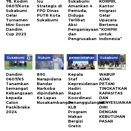
78, Kodim
Isu
Sukabumi
KORPRI,
0607/Kota
Strategis di
Amankan 4
Kantor
Sukabumi
FPD Dinas
Pemuda,
Imigrasi
Gelar
PUTR Kota
Diduga
Gelar
Turnamen
Sukabumi
Terlibat
Upacara
Mini Soccer
Aksi
Bertema
Dandim
Penganiayaan
“KORPRI
Cup 2023
dan
untuk
Pengrusakan
Indonesia”
Sukabumi
Hukum
pemerintahan
Sukabumi
Dandim
890
Kepala
WABUP
0607/KS
Narapidana
Staf
AJAK
Tanamkan
Bandar
Kepresidenan
PETANI
Semangat
Narkoba
Hadiri
TINGKATKAN
Kebangsaan
dipindahkan
Rapat
KAPASITAS
kepada
Ke Lapas
Koordinasi
DAN
Calon
Nusakambangan
Penanggulangan
MENYESUAIKA
Paskibraka
KLB
DIRI
2024
Program
DENGAN
Makan
KEBUTUHAN
Bergizi
PASAR
Gratis