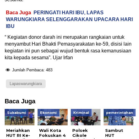
Baca Juga
PERINGATI HARI IBU, LAPAS
WARUNGKIARA SELENGGARAKAN UPACARA HARI
IBU
“ Kegiatan donor darah ini merupakan rangkaian untuk
menyambut Hari Bhakti Pemasyarakatan ke-59, disisi lain
kegiatan ini pun sebagai wujud bentuk rasa kemanusiaan
kita kepada sesama”. Ujar Irfan
Jumlah Pembaca:
483
Lapaswarungkiara
Baca Juga
Sukabumi
Ekonomi
Kriminal
pemerintahan
Meriahkan
Wali Kota
Polsek
Sambut
HUT RI Ke-
Fokuskan 4
Cikole
HUT