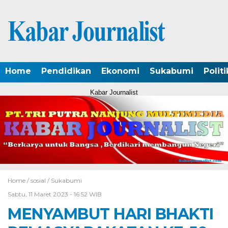
Home
Pendidikan
Ekonomi
Sukabumi
Politi
Kabar Journalist
Home /
sosial
/
Sukabumi
Sabtu, 11 Maret 2023 - 16:52 WIB
MENYAMBUT HARI BHAKTI