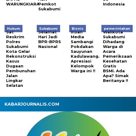
WARUNGKIARA
Pemkot
Indonesia
Sukabumi
Hukum
Sukabumi
Bisnis
pemerintahan
Sat
Selamat
Insan
Walikota
Reskrim
Hari Jadi
Media
Sukabumi
Polres
BPR-BPRS
Sambangi
Dihadang
Sukabumi
Nasional
Pokdakan
Warga di
Kota Gelar
Sauyunan
Acara
Rekonstruksi
Kadulawang.
Pemeriksaan
Kasus
Apresiasi
Kesehatan
Dugaan
Kelompok
Gratis
Pembunuhan
Warga ini !!
BSMI. Ada
Jalan
Apa? Simak
Lingkar
Beritanya !!
Selatan
KABARJOURNALIS.COM