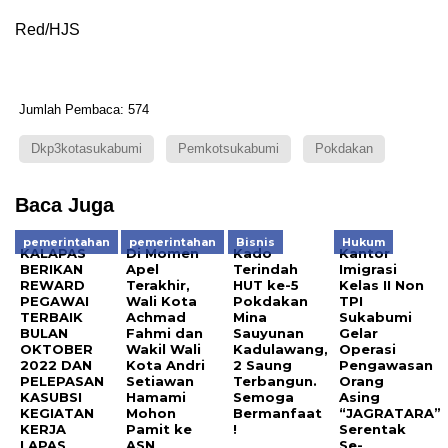
Red/HJS
Jumlah Pembaca:
574
Dkp3kotasukabumi
Pemkotsukabumi
Pokdakan
Baca Juga
pemerintahan
pemerintahan
Bisnis
Hukum
KALAPAS
Di Momen
Kado
Kantor
BERIKAN
Apel
Terindah
Imigrasi
REWARD
Terakhir,
HUT ke-5
Kelas II Non
PEGAWAI
Wali Kota
Pokdakan
TPI
TERBAIK
Achmad
Mina
Sukabumi
BULAN
Fahmi dan
Sauyunan
Gelar
OKTOBER
Wakil Wali
Kadulawang,
Operasi
2022 DAN
Kota Andri
2 Saung
Pengawasan
PELEPASAN
Setiawan
Terbangun.
Orang
KASUBSI
Hamami
Semoga
Asing
KEGIATAN
Mohon
Bermanfaat
“JAGRATARA”
KERJA
Pamit ke
!
Serentak
LAPAS
ASN
Se-