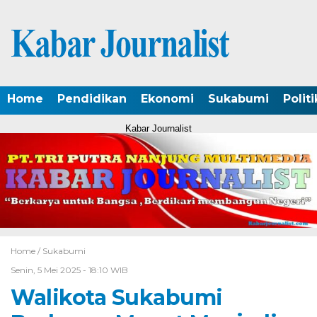
Home
Pendidikan
Ekonomi
Sukabumi
Politi
Kabar Journalist
Home /
Sukabumi
Senin, 5 Mei 2025 - 18:10 WIB
Walikota Sukabumi