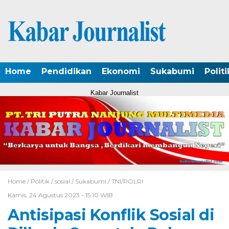
Home
Pendidikan
Ekonomi
Sukabumi
Politi
Kabar Journalist
Home /
Politik
/
sosial
/
Sukabumi
/
TNI/POLRI
Kamis, 24 Agustus 2023 - 15:10 WIB
Antisipasi Konflik Sosial di