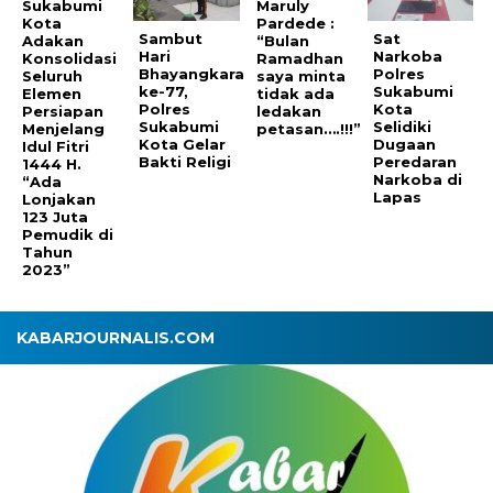
Sukabumi
Maruly
Kota
Pardede :
Sambut
Sat
Adakan
“Bulan
Hari
Narkoba
Konsolidasi
Ramadhan
Bhayangkara
Polres
Seluruh
saya minta
ke-77,
Sukabumi
Elemen
tidak ada
Polres
Kota
Persiapan
ledakan
Sukabumi
Selidiki
Menjelang
petasan….!!!”
Kota Gelar
Dugaan
Idul Fitri
Bakti Religi
Peredaran
1444 H.
Narkoba di
“Ada
Lapas
Lonjakan
123 Juta
Pemudik di
Tahun
2023”
KABARJOURNALIS.COM