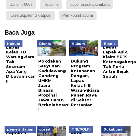
Dandim 0607
Headline
Kapolressukabumikota
Kasetukpalemdiklatpolri
Pemkotsukabumi
Baca Juga
Hukum
Bisnis
Hukum
Bisnis
Lapas
Lewat
Kelas II B
Lapak Asik,
Warungkiara
Klaim BPJS
Pokdakan
Dukung
Tak
Ketenagakerj
Sauyunan
Program
Seseram
Tak Perlu
Kadulawang
Ketahanan
Apa Yang
Antre Sejak
Gandeng
Pangan,
Dibayangkan
Subuh
UMKM
Lapas
!!
Juara
Kelas II B
Binaan
Warungkiara
Propinsi
Panen Raya
Jawa Barat.
di Sektor
Berkolaborasi
Pertanian
!
pemerintahan
sosial
TNI/POLRI
Sukabumi
Kapolres
AKBP