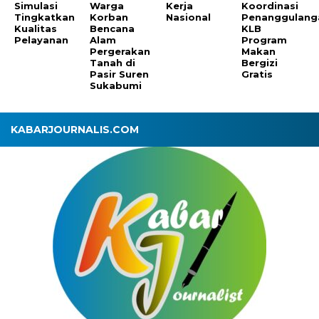
Simulasi
Warga
Kerja
Koordinasi
Tingkatkan
Korban
Nasional
Penanggulang
Kualitas
Bencana
KLB
Pelayanan
Alam
Program
Pergerakan
Makan
Tanah di
Bergizi
Pasir Suren
Gratis
Sukabumi
KABARJOURNALIS.COM