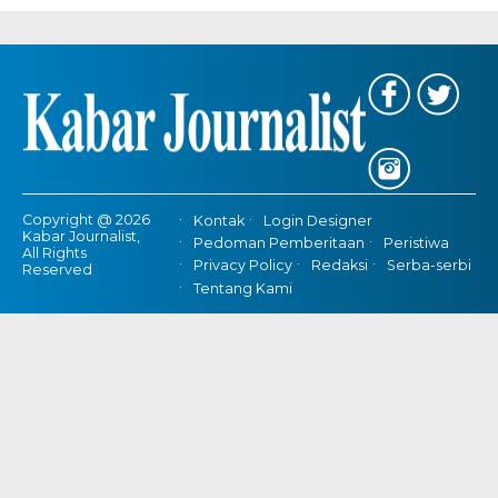
Copyright @ 2026
Kontak
Login Designer
Kabar Journalist,
Pedoman Pemberitaan
Peristiwa
All Rights
Privacy Policy
Redaksi
Serba-serbi
Reserved
Tentang Kami