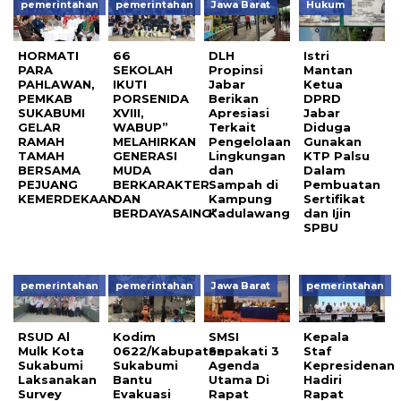
pemerintahan
pemerintahan
Jawa Barat
Hukum
HORMATI
66
DLH
Istri
PARA
SEKOLAH
Propinsi
Mantan
PAHLAWAN,
IKUTI
Jabar
Ketua
PEMKAB
PORSENIDA
Berikan
DPRD
SUKABUMI
XVIII,
Apresiasi
Jabar
GELAR
WABUP”
Terkait
Diduga
RAMAH
MELAHIRKAN
Pengelolaan
Gunakan
TAMAH
GENERASI
Lingkungan
KTP Palsu
BERSAMA
MUDA
dan
Dalam
PEJUANG
BERKARAKTER
Sampah di
Pembuatan
KEMERDEKAAN
DAN
Kampung
Sertifikat
BERDAYASAING”
Kadulawang
dan Ijin
SPBU
pemerintahan
pemerintahan
Jawa Barat
pemerintahan
RSUD Al
Kodim
SMSI
Kepala
Mulk Kota
0622/Kabupaten
Sepakati 3
Staf
Sukabumi
Sukabumi
Agenda
Kepresidenan
Laksanakan
Bantu
Utama Di
Hadiri
Survey
Evakuasi
Rapat
Rapat