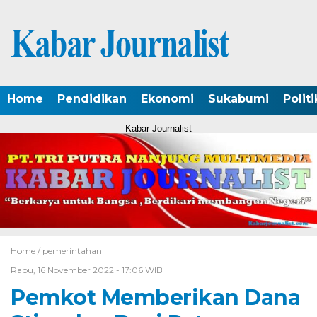
Home
Pendidikan
Ekonomi
Sukabumi
Politi
Kabar Journalist
Home /
pemerintahan
Rabu, 16 November 2022 - 17:06 WIB
Pemkot Memberikan Dana