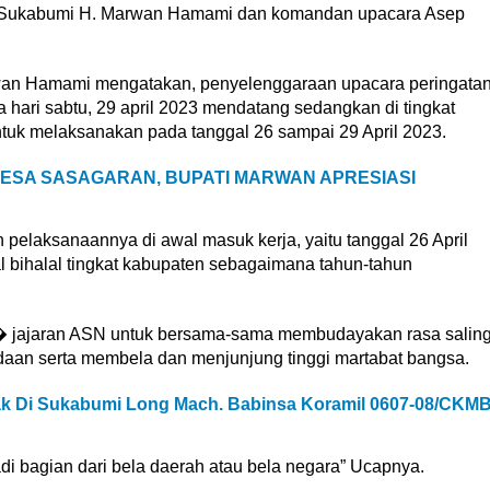
ti Sukabumi H. Marwan Hamami dan komandan upacara Asep
an Hamami mengatakan, penyelenggaraan upacara peringata
 hari sabtu, 29 april 2023 mendatang sedangkan di tingkat
untuk melaksanakan pada tanggal 26 sampai 29 April 2023.
DESA SASAGARAN, BUPATI MARWAN APRESIASI
pelaksanaannya di awal masuk kerja, yaitu tanggal 26 April
 bihalal tingkat kabupaten sebagaimana tahun-tahun
 jajaran ASN untuk bersama-sama membudayakan rasa salin
aan serta membela dan menjunjung tinggi martabat bangsa.
ak Di Sukabumi Long Mach. Babinsa Koramil 0607-08/CKM
di bagian dari bela daerah atau bela negara” Ucapnya.