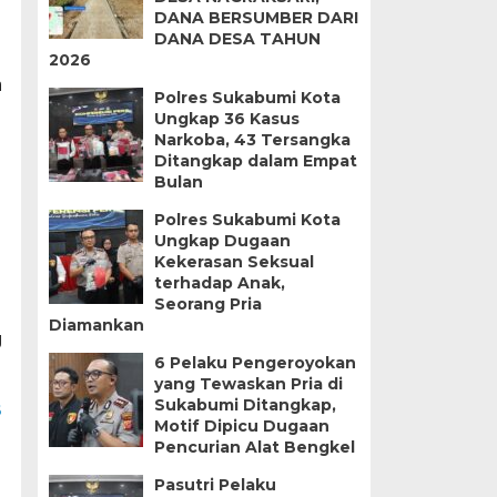
DANA BERSUMBER DARI
DANA DESA TAHUN
2026
n
Polres Sukabumi Kota
Ungkap 36 Kasus
Narkoba, 43 Tersangka
Ditangkap dalam Empat
Bulan
Polres Sukabumi Kota
Ungkap Dugaan
Kekerasan Seksual
terhadap Anak,
Seorang Pria
Diamankan
g
6 Pelaku Pengeroyokan
yang Tewaskan Pria di
Sukabumi Ditangkap,
B
Motif Dipicu Dugaan
Pencurian Alat Bengkel
Pasutri Pelaku