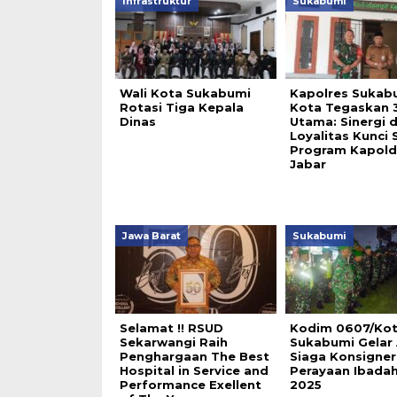
Infrastruktur
Sukabumi
Wali Kota Sukabumi
Kapolres Sukab
Rotasi Tiga Kepala
Kota Tegaskan 3
Dinas
Utama: Sinergi 
Loyalitas Kunci 
Program Kapold
Jabar
Jawa Barat
Sukabumi
Selamat !! RSUD
Kodim 0607/Ko
Sekarwangi Raih
Sukabumi Gelar 
Penghargaan The Best
Siaga Konsigner
Hospital in Service and
Perayaan Ibadah
Performance Exellent
2025