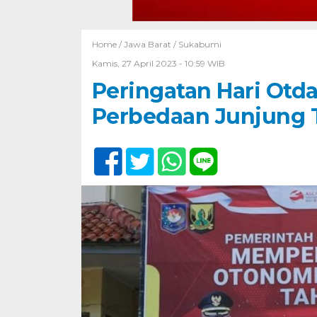
Home /
Jawa Barat
/
Sukabumi
Kamis, 27 April 2023 - 10:59 WIB
Peringatan Hari Otda
Perbedaan Junjung 