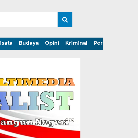
isata
Budaya
Opini
Kriminal
Peristiwa