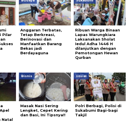
Budaya
Sukabumi
umi
Anggaran Terbatas,
Ribuan Warga Binaan
 Pilar
Tetap Berkreasi,
Lapas Warungkiara
dan
Berinovasi dan
Laksanakan Sholat
Sukses
Manfaatkan Barang
Iedul Adha 1446 H
a
Bekas jadi
dilanjutkan dengan
Berdayaguna
Pemotongan Hewan
Qurban
Bisnis
sosial
ta
Masak Nasi Sering
Polri Berbagi, Polisi di
Apel
Lengket, Cepet Kering
Sukabumi Bagi-bagi
dan Basi, Ini Tipsnya!!
Takjil
 Natal