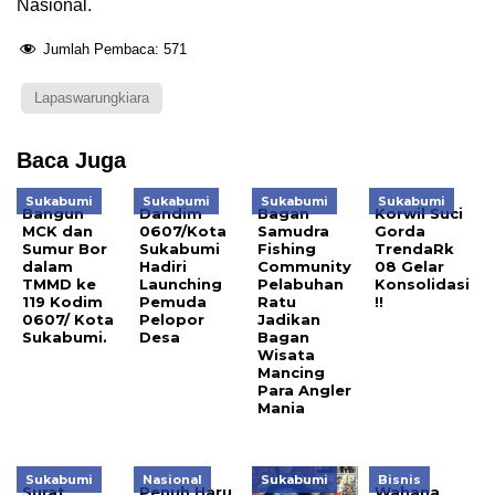
Nasional.
Jumlah Pembaca:
571
Lapaswarungkiara
Baca Juga
Sukabumi
Sukabumi
Sukabumi
Sukabumi
Bangun
Dandim
Bagan
Korwil Suci
MCK dan
0607/Kota
Samudra
Gorda
Sumur Bor
Sukabumi
Fishing
TrendaRk
dalam
Hadiri
Community
08 Gelar
TMMD ke
Launching
Pelabuhan
Konsolidasi
119 Kodim
Pemuda
Ratu
!!
0607/ Kota
Pelopor
Jadikan
Sukabumi.
Desa
Bagan
Wisata
Mancing
Para Angler
Mania
Sukabumi
Nasional
Sukabumi
Bisnis
Surat
Penuh Haru
Wahana