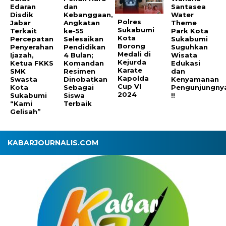
Edaran
dan
Santasea
Disdik
Kebanggaan,
Water
Polres
Jabar
Angkatan
Theme
Sukabumi
Terkait
ke-55
Park Kota
Kota
Percepatan
Selesaikan
Sukabumi
Borong
Penyerahan
Pendidikan
Suguhkan
Medali di
Ijazah,
4 Bulan;
Wisata
Kejurda
Ketua FKKS
Komandan
Edukasi
Karate
SMK
Resimen
dan
Kapolda
Swasta
Dinobatkan
Kenyamanan
Cup VI
Kota
Sebagai
Pengunjungny
2024
Sukabumi
Siswa
!!
“Kami
Terbaik
Gelisah”
KABARJOURNALIS.COM