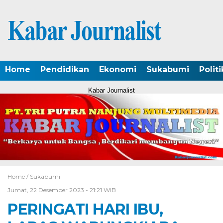
Home
Pendidikan
Ekonomi
Sukabumi
Politi
Kabar Journalist
Home /
Sukabumi
Jumat, 22 Desember 2023 - 21:21 WIB
PERINGATI HARI IBU,