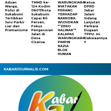
Aduan
TMMD ke-
WARUNGKIARA
Ketua
Warga,
124 Kodim
NYATAKAN
DPRD
Polisi di
0607/Kota
PERANG
Jabar
Sukabumi
Sukabumi
TERHADAP
Jalani
Tertibkan
Capai 80
NARKOBA.
Sidang
Juru Parkir
Persen,
WUJUDKAN
Lanjutan
Liar dan
Fokus
*”ZERO
Perkara
Premanisme
Pengecoran
HALINAR”*
Dugaan
Jalan di
KALAPAS
TPPU. Ini
Desa
WARUNGKIARA
Dakwaannya
Cisarua
PIMPIN
!!
RAZIA
BLOK
HUNIAN
KABARJOURNALIS.COM