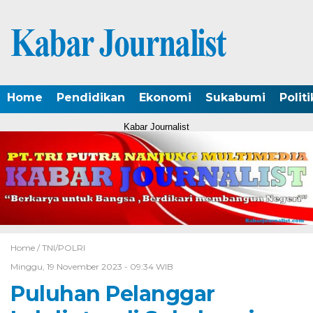
Home
Pendidikan
Ekonomi
Sukabumi
Politi
Kabar Journalist
Home /
TNI/POLRI
Minggu, 19 November 2023 - 09:34 WIB
Puluhan Pelanggar