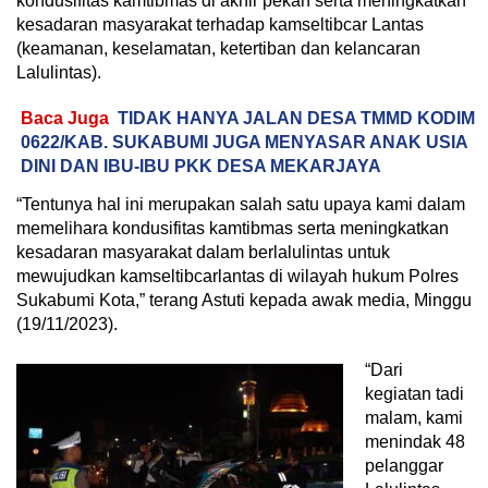
kondusifitas kamtibmas di akhir pekan serta meningkatkan
kesadaran masyarakat terhadap kamseltibcar Lantas
(keamanan, keselamatan, ketertiban dan kelancaran
Lalulintas).
Baca Juga
TIDAK HANYA JALAN DESA TMMD KODIM
0622/KAB. SUKABUMI JUGA MENYASAR ANAK USIA
DINI DAN IBU-IBU PKK DESA MEKARJAYA
“Tentunya hal ini merupakan salah satu upaya kami dalam
memelihara kondusifitas kamtibmas serta meningkatkan
kesadaran masyarakat dalam berlalulintas untuk
mewujudkan kamseltibcarlantas di wilayah hukum Polres
Sukabumi Kota,” terang Astuti kepada awak media, Minggu
(19/11/2023).
“Dari
kegiatan tadi
malam, kami
menindak 48
pelanggar