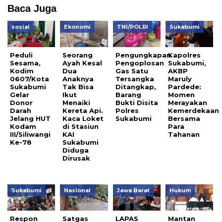
Baca Juga
sosial
Ekonomi
TNI/POLRI
Sukabumi
Peduli
Seorang
Pengungkapan
Kapolres
Sesama,
Ayah Kesal
Pengoplosan
Sukabumi,
Kodim
Dua
Gas Satu
AKBP
0607/Kota
Anaknya
Tersangka
Maruly
Sukabumi
Tak Bisa
Ditangkap,
Pardede:
Gelar
Ikut
Barang
Momen
Donor
Menaiki
Bukti Disita
Merayakan
Darah
Kereta Api.
Polres
Kemerdekaan
Jelang HUT
Kaca Loket
Sukabumi
Bersama
Kodam
di Stasiun
Para
III/Siliwangi
KAI
Tahanan
Ke-78
Sukabumi
Diduga
Dirusak
Sukabumi
Nasional
Jawa Barat
Hukum
Respon
Satgas
LAPAS
Mantan