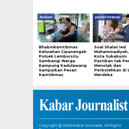
Hukum
pemerintahan
Bhabinkamtibmas
Soal Shalat Ied
Kelurahan Cipanengah
Muhammadiyah, 
Polsek Lembursitu
Kota Sukabumi
Sambangi Warga
Pastikan tak Pe
Kampung Kadulawang
Menolak dan
Sampaikan Pesan
Perbolehkan di
Kamtibmas
Merdeka
Copyright @ 2026 Kabar Journalist, All Rights