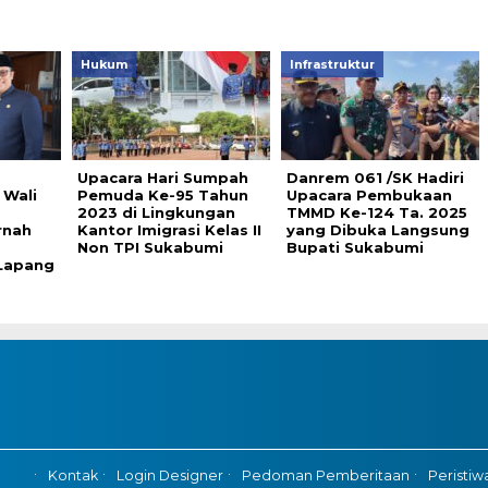
Hukum
Infrastruktur
Upacara Hari Sumpah
Danrem 061 /SK Hadiri
Wali
Pemuda Ke-95 Tahun
Upacara Pembukaan
2023 di Lingkungan
TMMD Ke-124 Ta. 2025
rnah
Kantor Imigrasi Kelas II
yang Dibuka Langsung
Non TPI Sukabumi
Bupati Sukabumi
 Lapang
Kontak
Login Designer
Pedoman Pemberitaan
Peristiw