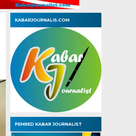
KABARJOURNALIS.COM
a
PEMRED KABAR JOURNALIST