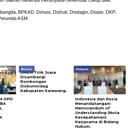
ah- daerah haisknya menunjukan terkendali cukup baik.
itbangda, BPKAD, Dinsos, Dishub, Disdagin, Distan, DKP,
 Perumda ASM.
Bisnis
Hukum
UMKM Titik Juara
Disambangi
Rombongan
Diskumindag
Kabupaten Karawang.
M OPD
Indonesia dan Rusia
MBA
Menandatangani
,
Memorandum of
Understanding (Nota
K
Kesepahaman)
Kerjasama di Bidang
Hukum.