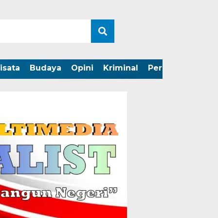
isata
Budaya
Opini
Kriminal
Peristiwa