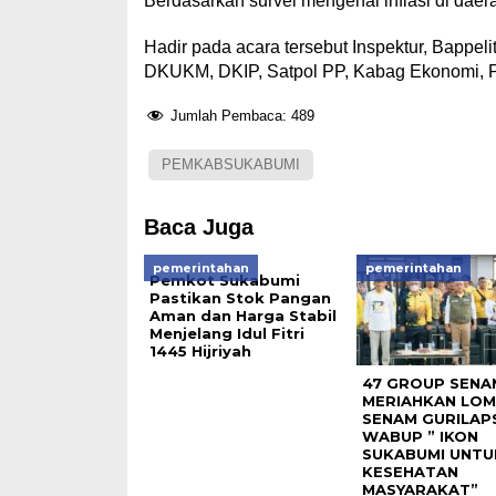
Berdasarkan survei mengenai inflasi di daer
Hadir pada acara tersebut Inspektur, Bappel
DKUKM, DKIP, Satpol PP, Kabag Ekonomi,
Jumlah Pembaca:
489
PEMKABSUKABUMI
Baca Juga
pemerintahan
pemerintahan
Pemkot Sukabumi
Pastikan Stok Pangan
Aman dan Harga Stabil
Menjelang Idul Fitri
1445 Hijriyah
47 GROUP SENA
MERIAHKAN LO
SENAM GURILAPS
WABUP ” IKON
SUKABUMI UNTU
KESEHATAN
MASYARAKAT”