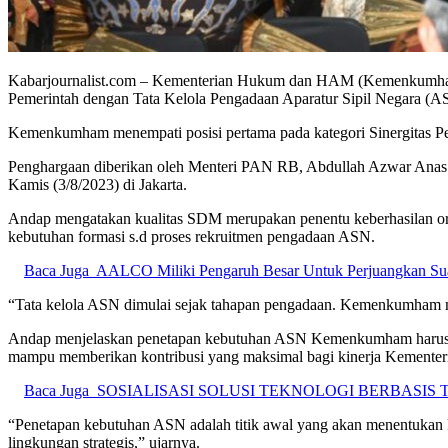
Kabarjournalist.com – Kementerian Hukum dan HAM (Kemenkumham)
Pemerintah dengan Tata Kelola Pengadaan Aparatur Sipil Negara (A
Kemenkumham menempati posisi pertama pada kategori Sinergitas P
Penghargaan diberikan oleh Menteri PAN RB, Abdullah Azwar Anas
Kamis (3/8/2023) di Jakarta.
Andap mengatakan kualitas SDM merupakan penentu keberhasilan org
kebutuhan formasi s.d proses rekruitmen pengadaan ASN.
Baca Juga
AALCO Miliki Pengaruh Besar Untuk Perjuangkan Suar
“Tata kelola ASN dimulai sejak tahapan pengadaan. Kemenkumham m
Andap menjelaskan penetapan kebutuhan ASN Kemenkumham harus obj
mampu memberikan kontribusi yang maksimal bagi kinerja Kemente
Baca Juga
SOSIALISASI SOLUSI TEKNOLOGI BERBASI
“Penetapan kebutuhan ASN adalah titik awal yang akan menentukan
lingkungan strategis,” ujarnya.