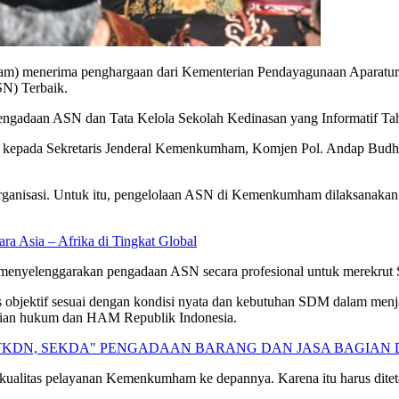
 menerima penghargaan dari Kementerian Pendayagunaan Aparatur N
SN) Terbaik.
engadaan ASN dan Tata Kelola Sekolah Kedinasan yang Informatif Ta
 kepada Sekretaris Jenderal Kemenkumham, Komjen Pol. Andap Budh
anisasi. Untuk itu, pengelolaan ASN di Kemenkumham dilaksanakan d
a Asia – Afrika di Tingkat Global
enyelenggarakan pengadaan ASN secara profesional untuk merekrut S
ektif sesuai dengan kondisi nyata dan kebutuhan SDM dalam menjal
rian hukum dan HAM Republik Indonesia.
S TKDN, SEKDA" PENGADAAN BARANG DAN JASA BAGIA
 kualitas pelayanan Kemenkumham ke depannya. Karena itu harus dite