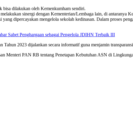
ak bisa dilakukan oleh Kemenkumham sendiri.
ini melakukan sinergi dengan Kementerian/Lembaga lain, di antaran
 yang dipercayakan mengelola sekolah kedinasan. Dalam proses pen
ar Sabet Penghargaan sebagai Pengelola JDIHN Terbaik III
 Tahun 2023 dijalankan secara informatif guna menjamin transparansi 
an Menteri PAN RB tentang Penetapan Kebutuhan ASN di Lingkungan In